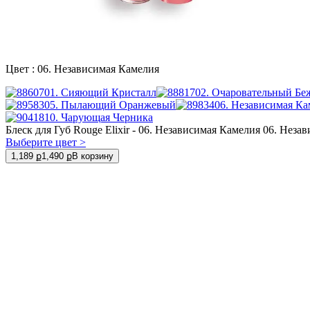
Цвет :
06. Независимая Камелия
01. Сияющий Кристалл
02. Очаровательный Б
05. Пылающий Оранжевый
06. Независимая Ка
10. Чарующая Черника
Блеск для Губ Rouge Elixir - 06. Независимая Камелия 06. Неза
Выберите цвет >
1,189 ք
1,490 ք
В корзину