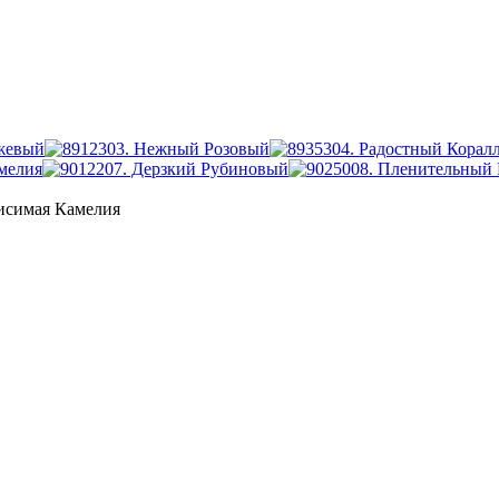
ежевый
03. Нежный Розовый
04. Радостный Корал
мелия
07. Дерзкий Рубиновый
08. Пленительный
висимая Камелия