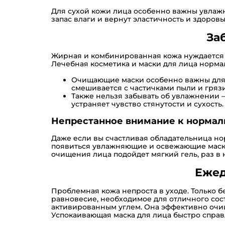
Для сухой кожи лица особенно важны увлажн
запас влаги и вернут эластичность и здоровы
За
Жирная и комбинированная кожа нуждается в
Лечебная косметика и маски для лица норма
Очищающие маски особенно важны для у
смешивается с частичками пыли и гряз
Также нельзя забывать об увлажнении 
устраняет чувство стянутости и сухость.
Непрестанное внимание к нормал
Даже если вы счастливая обладательница н
появиться увлажняющие и освежающие маски 
очищения лица подойдет мягкий гель, раз в 
Ежед
Проблемная кожа непроста в уходе. Только 
равновесие, необходимое для отличного сос
активированным углем. Она эффективно очища
Успокаивающая маска для лица быстро справ