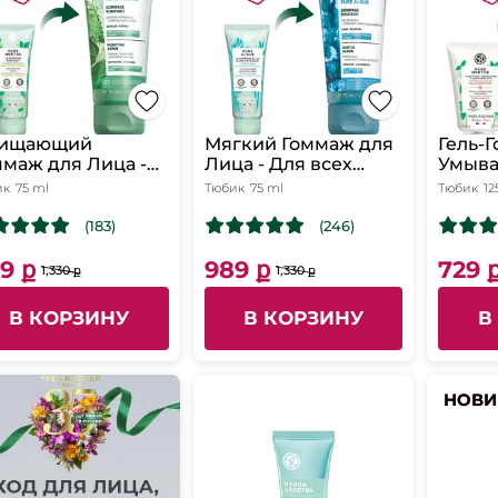
ищающий
Мягкий Гоммаж для
Гель-
ммаж для Лица -
Лица - Для всех
Умыва
я
типов кожи, 75 мл
Несов
ик
75 ml
Тюбик
75 ml
Тюбик
12
мбинированной и
Для к
рной кожи, 75 мл
к нес
(183)
(246)
125 мл
9 ք
989 ք
729 
1,330 ք
1,330 ք
В КОРЗИНУ
В КОРЗИНУ
В
НОВИ
НОВИ