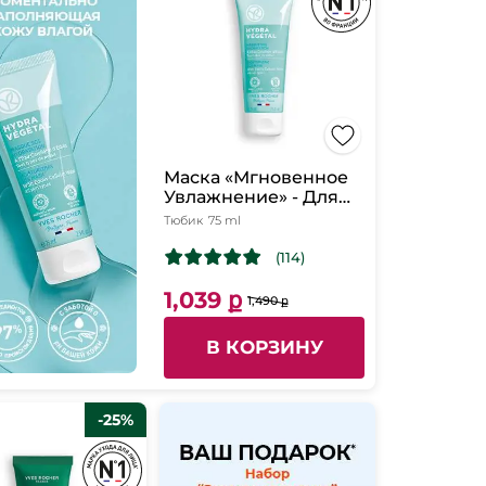
Маска «Мгновенное
Увлажнение» - Для
всех типов кожи, 75
Тюбик
75 ml
мл
(114)
1,039 ք
1,490 ք
В КОРЗИНУ
-25%