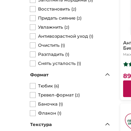
3
Восстановить
(
)
2
Придать сияние
(
)
2
Увлажнить
(
)
2
Антивозрастной уход
(
)
1
Ан
Очистить
(
)
1
Би
Ма
Разгладить
(
)
1
Мас
Ра
Снять усталость
(
)
Не
1
Сир
Формат
89
Тюбик
(
)
6
Тревел-формат
(
)
2
Баночка
(
)
1
Флакон
(
)
1
Текстура