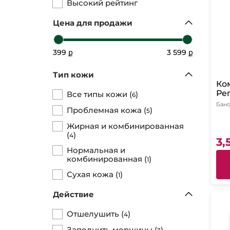
Высокий рейтинг
Цена для продажи
399 ք
3 599 ք
Тип кожи
Ко
Ре
Все типы кожи
(
)
6
Дн
Бано
Проблемная кожа
(
)
5
Кр
Мас
Жирная и комбинированная
(
)
4
3,
Нормальная и
комбинированная
(
)
1
Сухая кожа
(
)
1
Действие
Отшелушить
(
)
4
Заполнить морщины
(
)