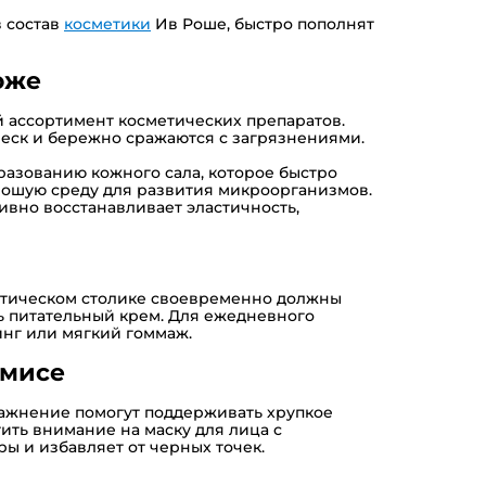
в состав
косметики
Ив Роше, быстро пополнят
оже
й ассортимент косметических препаратов.
леск и бережно сражаются с загрязнениями.
разованию кожного сала, которое быстро
орошую среду для развития микроорганизмов.
ивно восстанавливает эластичность,
метическом столике своевременно должны
ь питательный крем. Для ежедневного
инг или мягкий гоммаж.
рмисе
лажнение помогут поддерживать хрупкое
ить внимание на маску для лица с
ы и избавляет от черных точек.