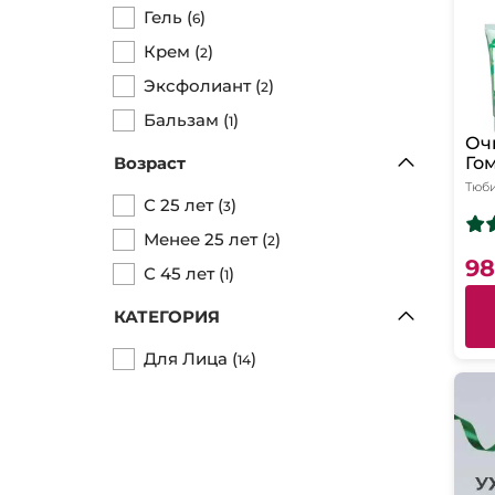
Гель
(
)
6
Крем
(
)
2
Эксфолиант
(
)
2
Бальзам
(
)
1
Оч
Возраст
Го
Дл
Тюб
ко
С 25 лет
(
)
3
жи
Менее 25 лет
(
)
2
98
С 45 лет
(
)
1
КАТЕГОРИЯ
Для Лица
(
)
14