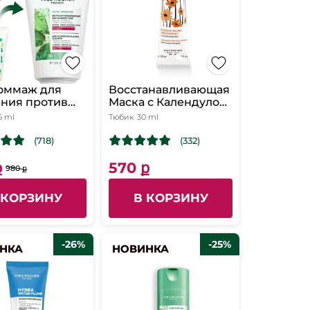
Гоммаж для
Восстанавливающая
ния против
Маска с Календулой
ершенств -
БИО с насыщенной
5 ml
Тюбик
30 ml
ожи, склонной
текстурой
овершенствам,
(718)
(332)
ք
570 ք
980 ք
 КОРЗИНУ
В КОРЗИНУ
-26%
-25%
НКА
НКА
НОВИНКА
НОВИНКА