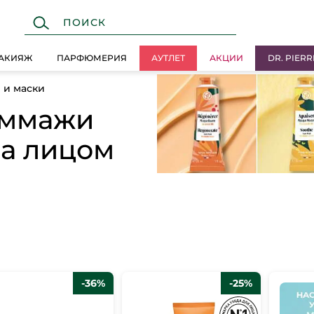
АКИЯЖ
ПАРФЮМЕРИЯ
АУТЛЕТ
АКЦИИ
DR. PIERR
 и маски
оммажи
за лицом
-36%
-25%