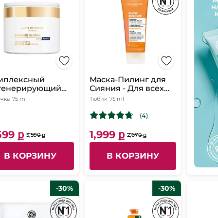
мплексный
Маска-Пилинг для
генерирующий
Сияния - Для всех
евной/Ночной
типов кожи, 75 мл
чка
75 ml
Тюбик
75 ml
ем и Ночная
ка, 75 мл
(4)
599 ք
1,999 ք
5,590 ք
2,670 ք
В КОРЗИНУ
В КОРЗИНУ
-30%
-30%