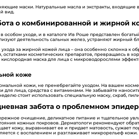
яющие маски. Натуральные масла и экстракты, входящие 
й вид.
бота о комбинированной и жирной к
 особом уходе, и в каталоге Ив Роше представлен богаты
лизуют деятельность сальных желез, устраняют жирный б
хода за жирной кожей лица – она особенно склонна к об
и, остатками косметических препаратов, превращаясь в х
– кислородная маска для лица с микроводорослями эффект
ьной коже
ормальной кожи, не пренебрегайте уходом. На вашем кос
для лица, средства с витаминами. Не забывайте наносит
неделю стоит использовать специальную маску, скраб, пил
невная забота о проблемном эпиде
бережное очищение, деликатное питание и тщательное ув
тояния кожных покровов. Дерматологи рекомендуют обрат
ет кожу, выравнивает ее и придает матовость, сужает пор
ляется с воспалением и разглаживает микрорельеф кожи.