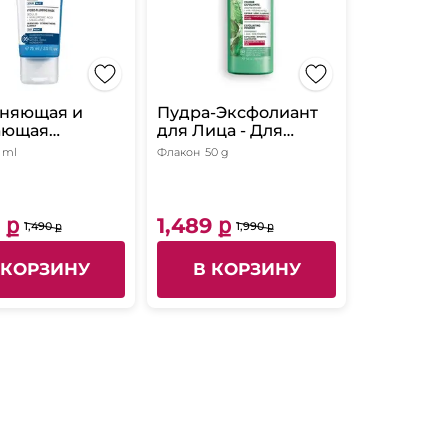
няющая и
Пудра-Эксфолиант
ающая
для Лица - Для
ость Маска-
кожи, склонной к
 ml
Флакон
50 g
День/Ночь, 75
несовершенствам,
50 г
 ք
1,489 ք
1,490 ք
1,990 ք
 КОРЗИНУ
В КОРЗИНУ