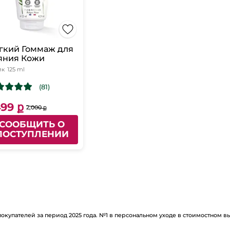
гкий Гоммаж для
яния Кожи
ик
125 ml
(81)
499 ք
2,000 ք
СООБЩИТЬ О
ПОСТУПЛЕНИИ
покупателей за период 2025 года. №1 в персональном уходе в стоимостном 