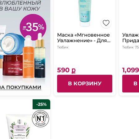
Маска «Мгновенное
Увлаж
Увлажнение» - Для
Прид
всех типов кожи,
Упруг
Тюбик
Тюбик
75
30мл
Уход 
мл
590 ք
1,099
В КОРЗИНУ
В
-25%