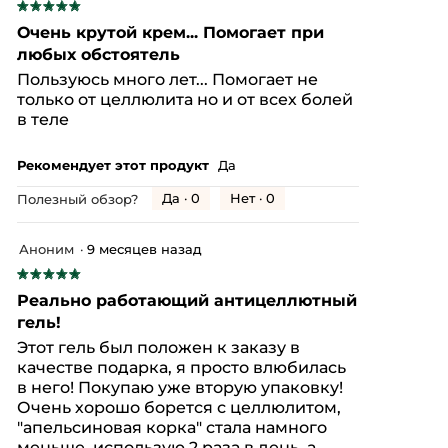
обновится
★★★★★
★★★★★
5
Очень крутой крем... Помогает при
из
любых обстоятель
5
Пользуюсь много лет... Помогает не
звезд.
только от целлюлита но и от всех болей
в теле
Рекомендует этот продукт
Да
Да ·
0
Нет ·
0
Полезный обзор?
Аноним
·
9 месяцев назад
★★★★★
★★★★★
5
Реально работающий антицеллютный
из
гель!
5
Этот гель был положен к заказу в
звезд.
качестве подарка, я просто влюбилась
в него! Покупаю уже вторую упаковку!
Очень хорошо борется с целлюлитом,
"апельсиновая корка" стала намного
меньше, использую 2 раза в день, а