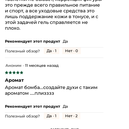
это прежде всего правильное питание
и спорт, а все уходовые средства это
лишь поддержание кожи в тонусе, и с
этой задачей гель справляется не
плохо.
Рекомендует этот продукт
Да
Да ·
1
Нет ·
0
Полезный обзор?
Аноним
·
11 месяцев назад
★★★★★
★★★★★
5
Аромат
из
Аромат бомба...создайте духи с таким
5
ароматом ....плизззз
звезд.
Рекомендует этот продукт
Да
Да ·
1
Нет ·
2
Полезный обзор?