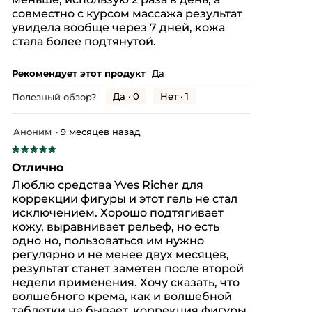
совместно с курсом массажа результат
увидела вообще через 7 дней, кожа
стала более подтянутой.
Рекомендует этот продукт
Да
Да ·
0
Нет ·
1
Полезный обзор?
Аноним
·
9 месяцев назад
★★★★★
★★★★★
5
Отлично
из
Люблю средства Yves Richer для
5
коррекции фигуры и этот гель не стал
звезд.
исключением. Хорошо подтягивает
кожу, выравнивает рельеф, но есть
одно но, пользоваться им нужно
регулярно и не менее двух месяцев,
результат станет заметен после второй
недели применения. Хочу сказать, что
волшебного крема, как и волшебной
таблетки не бывает, коррекция фигуры