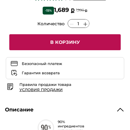
4.8
из
1,689 ք
1,990 ք
-15%
5
звезд.
Читать
Количество
отзывы
Антицеллюлитный
Разглаживающий
Гель
для
В КОРЗИНУ
Тела,
200
мл
Безопасный платеж
Гарантия возврата
Правила продажи товара
УСЛОВИЯ ПРОДАЖИ
Описание
90%
ингредиентов