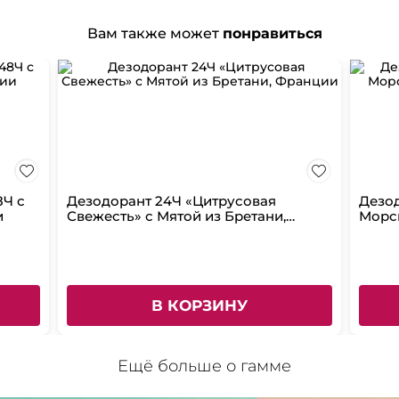
Вам также может
понравиться
8Ч с
Дезодорант 24Ч «Цитрусовая
Дезо
и
Свежесть» с Мятой из Бретани,
Морс
Франции
Фран
В КОРЗИНУ
Ещё больше о гамме