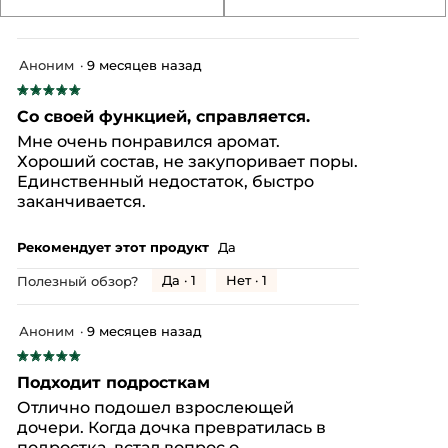
Если
из
нажать
оц
5.
на
4.
эту
из
кнопку,
Аноним
·
9 месяцев назад
содержимое
5.
обновится
★★★★★
★★★★★
5
Со своей функцией, справляется.
из
Мне очень понравился аромат.
5
Хороший состав, не закупоривает поры.
звезд.
Единственный недостаток, быстро
заканчивается.
Рекомендует этот продукт
Да
Да ·
1
Нет ·
1
Полезный обзор?
Аноним
·
9 месяцев назад
★★★★★
★★★★★
5
Подходит подросткам
из
Отлично подошел взрослеющей
5
дочери. Когда дочка превратилась в
звезд.
подростка, встал вопрос о