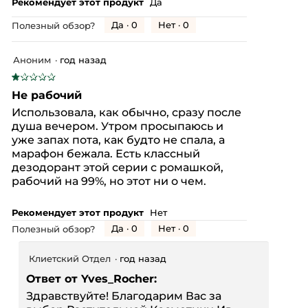
Рекомендует этот продукт
Да
Да ·
0
Нет ·
0
Полезный обзор?
Аноним
·
год назад
★★★★★
★★★★★
1
Не рабочий
из
Использовала, как обычно, сразу после
5
душа вечером. Утром просыпаюсь и
звезд.
уже запах пота, как будто не спала, а
марафон бежала. Есть классный
дезодорант этой серии с ромашкой,
рабочий на 99%, но этот ни о чем.
Рекомендует этот продукт
Нет
Да ·
0
Нет ·
0
Полезный обзор?
Клиетский Отдел
·
год назад
Ответ от Yves_Rocher:
Здравствуйте! Благодарим Вас за