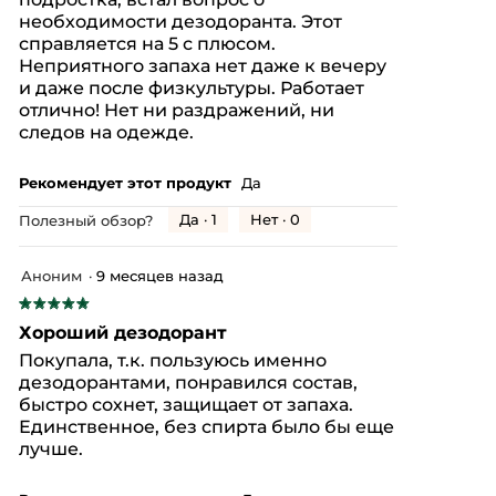
необходимости дезодоранта. Этот
справляется на 5 с плюсом.
Неприятного запаха нет даже к вечеру
и даже после физкультуры. Работает
отлично! Нет ни раздражений, ни
следов на одежде.
Рекомендует этот продукт
Да
Да ·
1
Нет ·
0
Полезный обзор?
Аноним
·
9 месяцев назад
★★★★★
★★★★★
5
Хороший дезодорант
из
Покупала, т.к. пользуюсь именно
5
дезодорантами, понравился состав,
звезд.
быстро сохнет, защищает от запаха.
Единственное, без спирта было бы еще
лучше.