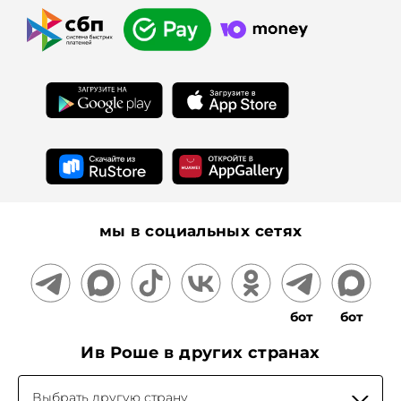
Работа в Ив Роше
Спа-салоны Ив Роше
Корпоративным клиентам
Франчайзинг
Дополнительные услуги
Гаммы
Для прессы
Подарочные сертификаты
На информационном ресурсе применяются
рекомендательные технологии
мы в социальных сетях
бот
бот
Ив Роше в других странах
Выбрать другую страну