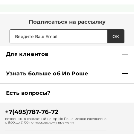
Подписаться
на рассылку
ОК
Для клиентов
Доставка
Узнать больше об Ив Роше
Карта Мерси
Кто мы?
Акции и скидки
Есть вопросы?
Наши обязательства
Отследить заказ
Помощь
Советы красоты
Найти бутик рядом
+7(495)787-76-72
Обратная связь
Диагностика волос
Записаться в спа-салон
позвонить в контактный центр Ив Роше можно ежедневно
с 8:00 до 21:00 по московскому времени
Подписаться на рассылки
Диагностика кожи лица
Заказать по каталогу