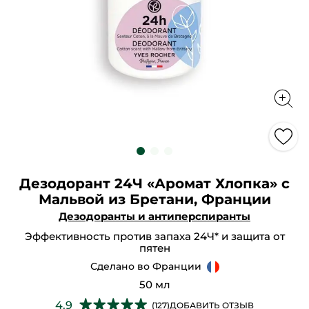
Дезодорант 24Ч «Аромат Хлопка» с
Мальвой из Бретани, Франции
Дезодоранты и антиперспиранты
Эффективность против запаха 24Ч* и защита от
пятен
Сделано во Франции
50 мл
★★★★★
★★★★★
4.9
(127)
ДОБАВИТЬ ОТЗЫВ