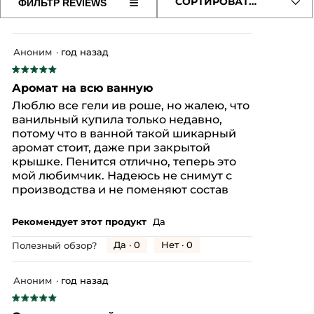
≡
СОРТИРОВАТЬ ПО
ФИЛЬТР REVIEWS
об
Если
из
нажать
оц
5.
на
5
эту
из
кнопку,
Аноним
·
год назад
содержимое
5.
обновится
★★★★★
★★★★★
5
Аромат на всю ванную
из
Люблю все гели ив роше, но жалею, что
5
ванильный купила только недавно,
звезд.
потому что в ванной такой шикарный
аромат стоит, даже при закрытой
крышке. Пенится отлично, теперь это
мой любимчик. Надеюсь не снимут с
производства и не поменяют состав
Рекомендует этот продукт
Да
Да ·
0
Нет ·
0
Полезный обзор?
Аноним
·
год назад
★★★★★
★★★★★
5