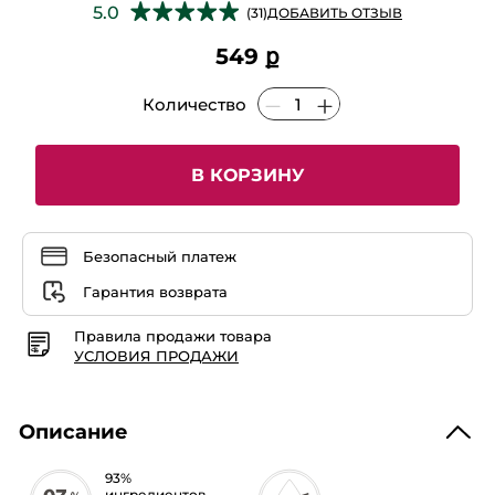
★★★★★
★★★★★
5.0
(31)
ДОБАВИТЬ ОТЗЫВ
5
из
549 ք
5
звезд.
Читать
Количество
отзывы
Гель
для
Душа
и
В КОРЗИНУ
Ванны
«Бурбонская
Ваниль»,
400
мл
Безопасный платеж
Гарантия возврата
Правила продажи товара
УСЛОВИЯ ПРОДАЖИ
Описание
93%
ингредиентов