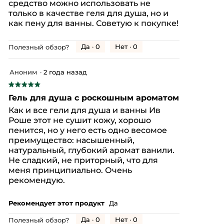
средство можно использовать не
только в качестве геля для душа, но и
как пену для ванны. Советую к покупке!
Да ·
0
Нет ·
0
Полезный обзор?
Аноним
·
2 года назад
★★★★★
★★★★★
5
Гель для душа с роскошным ароматом
из
Как и все гели для душа и ванны Ив
5
Роше этот не сушит кожу, хорошо
звезд.
пенится, но у него есть одно весомое
преимущество: насышенный,
натуральный, глубокий аромат ванили.
Не сладкий, не приторный, что для
меня принципиально. Очень
рекомендую.
Рекомендует этот продукт
Да
Да ·
0
Нет ·
0
Полезный обзор?