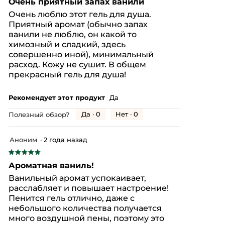
Очень приятный запах ванили
из
Очень люблю этот гель для душа.
5
Приятный аромат (обычно запах
звезд.
ванили не люблю, он какой то
химозный и сладкий, здесь
совершенно иной), минимальный
расход. Кожу не сушит. В общем
прекрасный гель для душа!
Рекомендует этот продукт
Да
Да ·
0
Нет ·
0
Полезный обзор?
Аноним
·
2 года назад
★★★★★
★★★★★
5
Ароматная ваниль!
из
Ванильный аромат успокаивает,
5
расслабляет и повышает настроение!
звезд.
Пенится гель отлично, даже с
небольшого количества получается
много воздушной пены, поэтому это