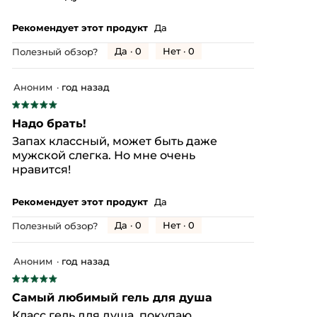
Рекомендует этот продукт
Да
Да ·
0
Нет ·
0
Полезный обзор?
Аноним
·
год назад
★★★★★
★★★★★
5
Надо брать!
из
Запах классный, может быть даже
5
мужской слегка. Но мне очень
звезд.
нравится!
Рекомендует этот продукт
Да
Да ·
0
Нет ·
0
Полезный обзор?
Аноним
·
год назад
★★★★★
★★★★★
5
Самый любимый гель для душа
из
Класс гель для душа, покупаю