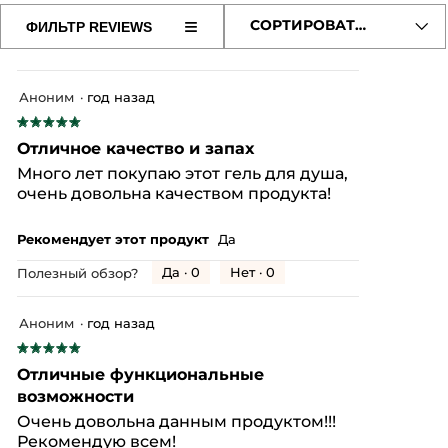
оц
ис
4.
≡
СОРТИРОВАТЬ ПО
ФИЛЬТР REVIEWS
об
Если
из
нажать
оц
5.
на
5
эту
из
кнопку,
Аноним
·
год назад
содержимое
5.
обновится
★★★★★
★★★★★
5
Отличное качество и запах
из
Много лет покупаю этот гель для душа,
5
очень довольна качеством продукта!
звезд.
Рекомендует этот продукт
Да
Да ·
0
Нет ·
0
Полезный обзор?
Аноним
·
год назад
★★★★★
★★★★★
5
Отличные функциональные
из
возможности
5
Очень довольна данным продуктом!!!
звезд.
Рекомендую всем!