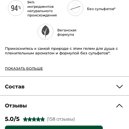
94%
ингредиентов
Без сульфатов*
натурального
происхождения
Веганская
формула
Прикоснитесь к самой природе с этим гелем для душа с
пленительным ароматом и формулой без сульфатов*.
Текстура:
гелевая
ПОКАЗАТЬ БОЛЬШЕ
Пышная обволакивающая пена очищает кожу без
пересушивания и дарит ей нежный аромат.
Аромат:
в бодрящей композиции вся свежесть бриза
Состав
бретонских берегов. Формула с экстрактами Морских
Водорослей и Морского Фенхеля.
Результаты:
Отзывы
97 % добровольцев утверждают, что гель бережен к
AQUA/WATER/EAU
COCAMIDOPROPYL BETAINE
естественному балансу кожи**
97 % добровольцев утверждают, что у геля приятная
5.0/5
GLYCERIN
SODIUM METHYL COCOYL TAURATE
(158 отзывы)
★★★★★
★★★★★
текстура**
SODIUM COCOYL ISETHIONATE
DECYL GLUCOSIDE
5
94 % добровольцев утверждают, что гель не сушит кожу**