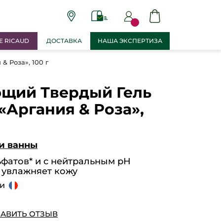
E RICAUD
ДОСТАВКА
НАША ЭКСПЕРТИЗА
 Роза», 100 г
щий Твердый Гель
«Аргания & Роза»,
и ванны
ьфатов* и с нейтральным pH
 увлажняет кожу
ии
АВИТЬ ОТЗЫВ