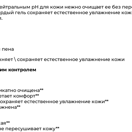
 нейтральным pH для кожи нежно очищает ее без пе
вердый гель сохраняет естественное увлажнение ко
.
 пена
няет \ сохраняет естественное увлажнение кожи
ким контролем
икатно очищена**
етает комфорт**
 сохраняет естественное увлажнение кожи**
ажнена**
ая**
не пересушивает кожу**