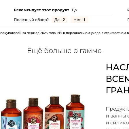
от
оценка:
использования,
5
Рекомендует этот продукт
Да
общая
из
оценка:
Да ·
2
Нет ·
1
Полезный обзор?
5.
5
из
 покупателей за период 2025 года. №1 в персональном уходе в стоимостном
5.
Ещё больше о гамме
НАС
ВСЕ
ГРА
Продукты
и ванны 
и силико