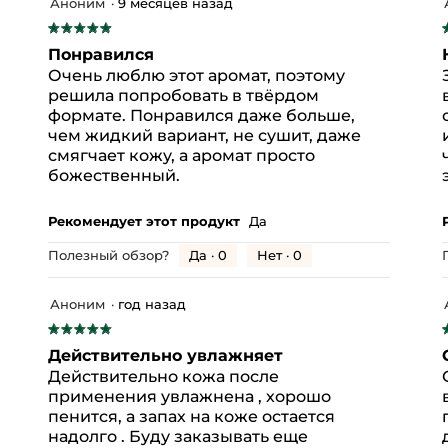
LMOND) OIL
SODIUM CHLORIDE
DECYL GLUCOSIDE
Аноним
·
9 месяцев назад
содержимое
★★★★★
★★★★★
обновится
о Марке
5
Понравился
из
и
Очень люблю этот аромат, поэтому
5
решила попробовать в твёрдом
звезд.
з
формате. Понравился даже больше,
 отзывов с 5 звездами.
ыберите фильтрацию отзывов с 5 звездами.
чем жидкий вариант, не сушит, даже
смягчает кожу, а аромат просто
 отзыва с 4 звездами.
ыберите фильтрацию отзывов с 4 звездами.
божественный.
 отзыва с 3 звездами.
ыберите фильтрацию отзывов с 3 звездами.
 отзыва с 2 звездами.
ыберите фильтрацию отзывов с 2 звездами.
Рекомендует этот продукт
Да
 отзывов с 1 звездой.
ыберите фильтрацию отзывов с 1 звездой.
Да ·
0
Нет ·
0
Полезный обзор?
Аноним
·
год назад
★★★★★
★★★★★
Эффективность,
5
общая
Действительно увлажняет
из
и
оценка:
Действительно кожа после
Соотношение
5
5
применения увлажнена , хорошо
цена-
звезд.
з
из
пенится, а запах на коже остается
качество,
5.
Удовольствие
надолго . Буду заказывать еще
общая