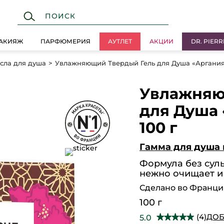
АКИЯЖ
ПАРФЮМЕРИЯ
АУТЛЕТ
АКЦИИ
DR. PIERR
асла для душа
Увлажняющий Твердый Гель для Душа «Аргания &
Увлажняю
для Душа 
100 г
Гамма для душа 
Формула без сул
нежно очищает и
Сделано во Франц
100 г
(4)
ДОБ
5.0
★★★★★
★★★★★