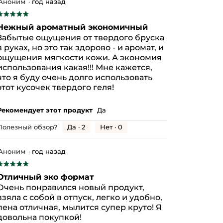
11059v0
Аноним
·
год назад
★★★★★
★★★★★
5
Нежный ароматный экономичный
з
Забытые ощущения от твердого бруска
5
в руках, но это так здорово - и аромат, и
везд.
ощущения мягкости кожи. А экономия
использования какая!!! Мне кажется,
что я буду очень долго использовать
этот кусочек твердого геля!
Рекомендует этот продукт
Да
Да ·
2
Нет ·
0
Полезный обзор?
Аноним
·
год назад
★★★★★
★★★★★
5
Отличный эко формат
з
Очень понравился новый продукт,
5
взяла с собой в отпуск, легко и удобно,
везд.
пена отличная, мылится супер круто! Я
довольна покупкой!