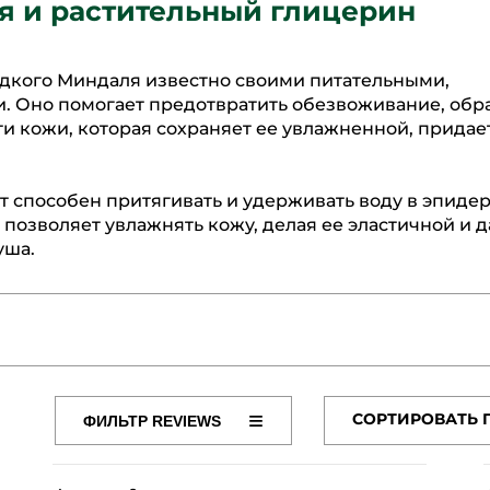
я и растительный глицерин
дкого Миндаля известно своими питательными,
 Оно помогает предотвратить обезвоживание, обр
и кожи, которая сохраняет ее увлажненной, придае
способен притягивать и удерживать воду в эпидер
позволяет увлажнять кожу, делая ее эластичной и 
уша.
≡
СОРТИРОВАТЬ 
ФИЛЬТР REVIEWS
Если
M COCOYL ISETHIONATE
AQUA/WATER/EAU
POLYGL
нажать
на
SA EXTRACT
TETRAMETHYL ACETYLOCTAHYDRONAP
эту
кнопку,