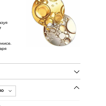
азуя
т
мисе.
даря
ПО
YCERYL-4 LAURATE
GLYCERIN
HTHALENES