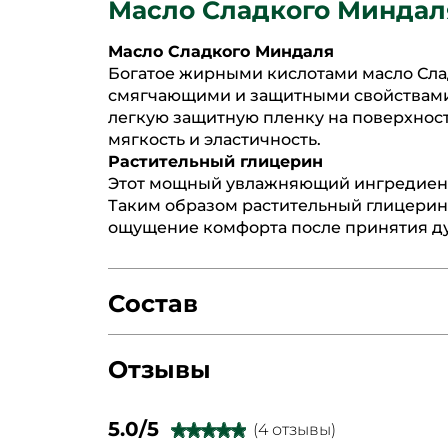
Масло Сладкого Миндал
Масло Сладкого Миндаля
Богатое жирными кислотами масло Сла
смягчающими и защитными свойствами.
легкую защитную пленку на поверхност
мягкость и эластичность.
Растительный глицерин
Этот мощный увлажняющий ингредиент 
Таким образом растительный глицерин 
ощущение комфорта после принятия д
Состав
Отзывы
HYDROGENATED VEGETABLE OIL
SODIU
PARFUM /FRAGRANCE
ARGANIA SPINO
5.0/5
(4 отзывы)
★★★★★
★★★★★