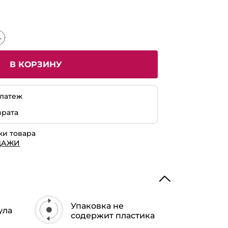
В КОРЗИНУ
латеж
врата
жи товара
ДАЖИ
Упаковка не
ула
содержит пластика