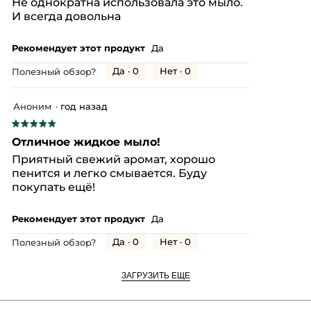
Не однократна использовала это мыло.
звезд.
И всегда довольна
Рекомендует этот продукт
Да
Да ·
0
Нет ·
0
Полезный обзор?
Аноним
·
год назад
★★★★★
★★★★★
5
Отличное жидкое мыло!
из
Приятный свежий аромат, хорошо
5
пенится и легко смывается. Буду
звезд.
покупать ещё!
Рекомендует этот продукт
Да
Да ·
0
Нет ·
0
Полезный обзор?
ЗАГРУЗИТЬ ЕЩЕ