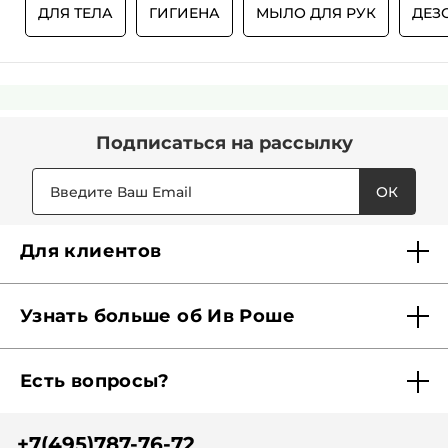
И
ДЛЯ ТЕЛА
ГИГИЕНА
МЫЛО ДЛЯ РУК
ДЕЗ
Подписаться
на рассылку
ОК
Для клиентов
Доставка
Узнать больше об Ив Роше
Карта Мерси
Кто мы?
Акции и скидки
Есть вопросы?
Наши обязательства
Отследить заказ
Помощь
Советы красоты
Найти бутик рядом
+7(495)787-76-72