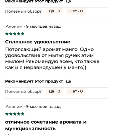
Рекомендует этот продукт
Да
Да ·
0
Нет ·
0
Полезный обзор?
Аноним
·
9 месяцев назад
★★★★★
★★★★★
5
Сплошное удовольствие
из
Потрясающий аромат манго! Одно
5
удовольствие от мытья ручек этим
звезд.
мылом! Рекомендую всем, кто также
как и я неравнодушен к манго))
Рекомендует этот продукт
Да
Да ·
0
Нет ·
0
Полезный обзор?
Аноним
·
9 месяцев назад
★★★★★
★★★★★
5
отличное сочетание аромата и
из
ыункциональность
5