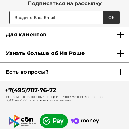
Подписаться
на рассылку
ОК
Для клиентов
Доставка
Узнать больше об Ив Роше
Карта Мерси
Кто мы?
Акции и скидки
Есть вопросы?
Наши обязательства
Отследить заказ
Помощь
Советы красоты
Найти бутик рядом
+7(495)787-76-72
Обратная связь
Диагностика волос
Записаться в спа-салон
позвонить в контактный центр Ив Роше можно ежедневно
с 8:00 до 21:00 по московскому времени
Подписаться на рассылки
Диагностика кожи лица
Заказать по каталогу
Работа в Ив Роше
Спа-салоны Ив Роше
Корпоративным клиентам
Франчайзинг
Дополнительные услуги
Гаммы