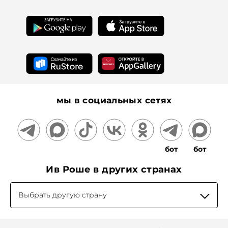
Для прессы
Подарочные сертификаты
На информационном ресурсе применяются
рекомендательные технологии
мы в социальных сетях
бот
бот
Ив Роше в других странах
Выбрать другую страну