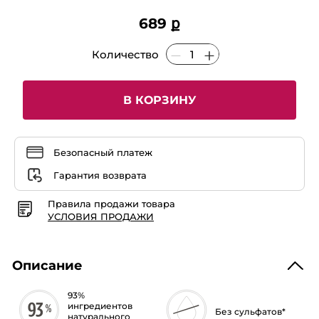
689 ք
Количество
В КОРЗИНУ
Безопасный платеж
Гарантия возврата
Правила продажи товара
УСЛОВИЯ ПРОДАЖИ
Описание
93%
ингредиентов
Без сульфатов*
натурального