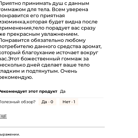
Приятно принимать душ с данным
5
гоммажом для тела. Всем уверена
везд.
понравится его приятная
изюминка,которая будет видна после
применения,тело порадует вас сразу
же прекрасным увлажнением.
Понравится обязательно любому
потребителю данного средства аромат,
который благоухание источает вокруг
вас.Этот божественный гоммаж за
несколько дней сделает ваше тело
гладким и подтянутым. Очень
рекомендую.
Рекомендует этот продукт
Да
Да ·
0
Нет ·
1
Полезный обзор?
ЕЩЕ
 выражении.