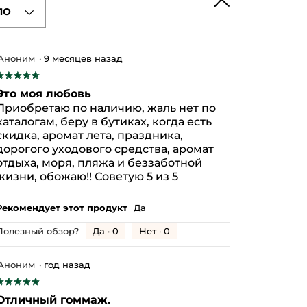
ПО
MICROCRYSTALLINE CELLULOSE
CT
COCOS NUCIFERA (COCONUT) OIL
UM
AMYL CINNAMAL
TOCOPHEROL
Аноним
·
9 месяцев назад
★★★★★
★★★★★
5
Это моя любовь
з
Приобретаю по наличию, жаль нет по
5
каталогам, беру в бутиках, когда есть
везд.
скидка, аромат лета, праздника,
дорогого уходового средства, аромат
отдыха, моря, пляжа и беззаботной
жизни, обожаю!! Советую 5 из 5
Рекомендует этот продукт
Да
Да ·
0
Нет ·
0
Полезный обзор?
Аноним
·
год назад
★★★★★
★★★★★
5
Отличный гоммаж.
з