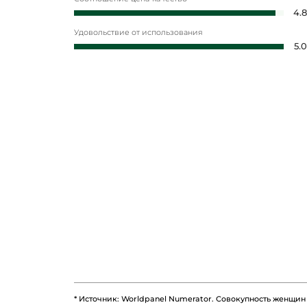
4.8
Удовольствие от использования
5.0
* Источник: Worldpanel Numerator. Совокупность женщин