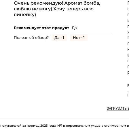
оценка:
Очень рекомендую! Аромат бомба,
Соотношение
5
5
люблю не могу) Хочу теперь всю
цена-
звезд.
з
из
линейку)
качество,
5.
Удовольствие
общая
от
оценка:
Рекомендует этот продукт
Да
использования,
4.8
общая
Да ·
1
Нет ·
1
Полезный обзор?
из
оценка:
5.
5
из
5.
ЗАГРУЗИТЬ 
 покупателей за период 2025 года. №1 в персональном уходе в стоимостном