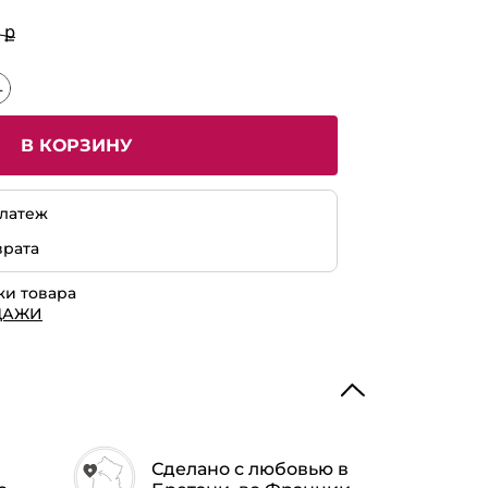
 ք
В КОРЗИНУ
латеж
врата
жи товара
ДАЖИ
Сделано с любовью в