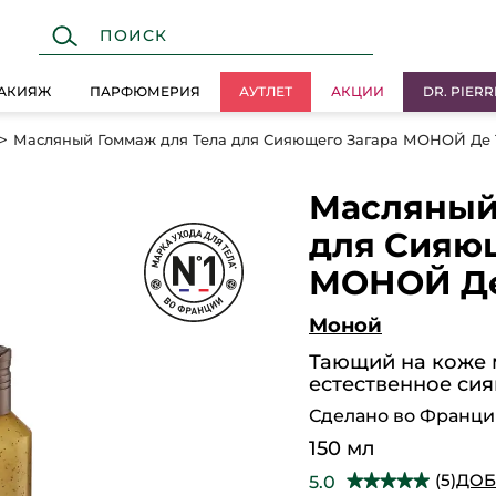
АКИЯЖ
ПАРФЮМЕРИЯ
АУТЛЕТ
АКЦИИ
DR. PIERR
Масляный Гоммаж для Тела для Сияющего Загара МОНОЙ Де 
Масляный
для Сияю
МОНОЙ Де
Моной
Тающий на коже 
естественное сия
Сделано во Франц
150 мл
(5)
ДОБ
5.0
★★★★★
★★★★★