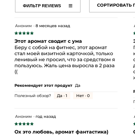
≡
СОРТИРОВАТЬ 
ФИЛЬТР REVIEWS
Если
LOWER) SEED OIL
AQUA/WATER/EAU
CELLULOSE
нажать
на
M/FRAGRANCE
GARDENIA TAITENSIS FLOWER EXTRA
эту
кнопку,
OWDER
CITRIC ACID
BENZYL ALCOHOL
XANTHAN G
Аноним
·
8 месяцев назад
содержимое
★★★★★
★★★★★
обновится
о Марке
5
Этот аромат сводит с ума
из
и
Беру с собой на фитнес, этот аромат
5
стал моей визитной карточкой, только
звезд.
з
ленивый не просил, что за средством я
 отзывов с 5 звездами.
ыберите фильтрацию отзывов с 5 звездами.
пользуюсь. Жаль цена выросла в 2 раза
((
 отзыва с 4 звездами.
ыберите фильтрацию отзывов с 4 звездами.
 отзыва с 3 звездами.
ыберите фильтрацию отзывов с 3 звездами.
Рекомендует этот продукт
Да
 отзыва с 2 звездами.
ыберите фильтрацию отзывов с 2 звездами.
Да ·
1
Нет ·
0
Полезный обзор?
 отзывов с 1 звездой.
ыберите фильтрацию отзывов с 1 звездой.
Аноним
·
год назад
★★★★★
★★★★★
Эффективность,
5
общая
Ох это любовь, аромат фантастика)
из
и