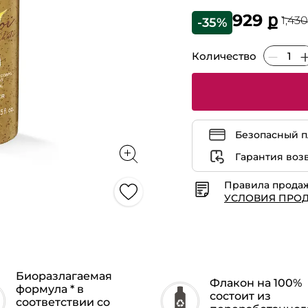
5
из
929 ք
1,430
-35%
5
звезд.
Читать
отзывы
Количество
Масляный
Гоммаж
для
Тела
для
Сияющего
Загара
МОНОЙ
Де
Безопасный п
Таити
Гарантия воз
Правила прода
УСЛОВИЯ ПРО
Биоразлагаемая
Флакон на 100%
формула * в
состоит из
соответствии со