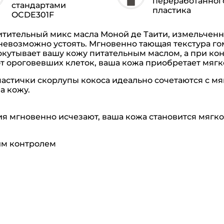
переработанног
стандартами
пластика
OCDE301F
итительный микс масла Моной де Таити, измельченн
невозможно устоять. Мгновенно тающая текстура г
окутывает вашу кожу питательным маслом, а при кон
ороговевших клеток, ваша кожа приобретает мягкост
тички скорлупы кокоса идеально сочетаются с мяг
а кожу.
 мгновенно исчезают, ваша кожа становится мягкой 
им контролем