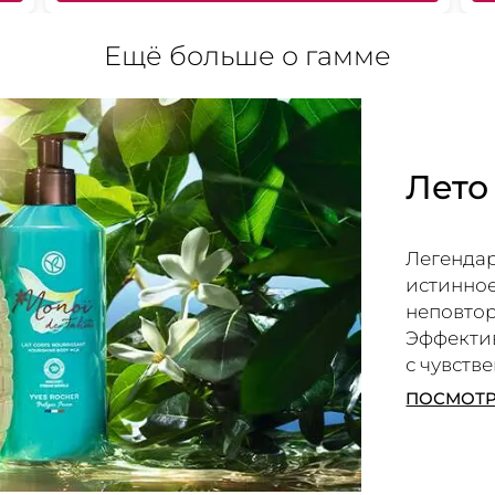
Ещё больше о гамме
Лето
Легендар
истинное
неповто
Эффекти
с чувств
ПОСМОТР