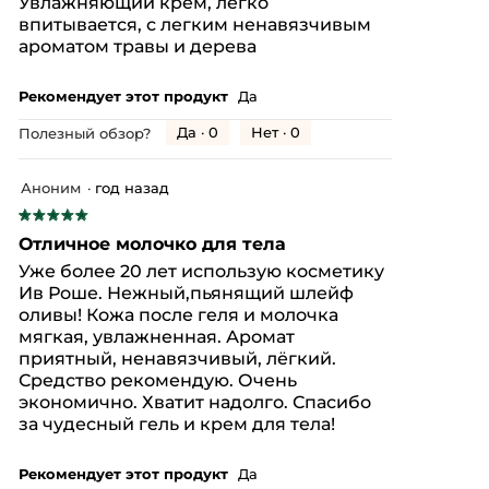
Увлажняющий крем, легко
5
впитывается, с легким ненавязчивым
звезд.
ароматом травы и дерева
Рекомендует этот продукт
Да
Да ·
0
Нет ·
0
Полезный обзор?
Аноним
·
год назад
★★★★★
★★★★★
5
Отличное молочко для тела
из
Уже более 20 лет использую косметику
5
Ив Роше. Нежный,пьянящий шлейф
звезд.
оливы! Кожа после геля и молочка
мягкая, увлажненная. Аромат
приятный, ненавязчивый, лёгкий.
Средство рекомендую. Очень
экономично. Хватит надолго. Спасибо
за чудесный гель и крем для тела!
Рекомендует этот продукт
Да