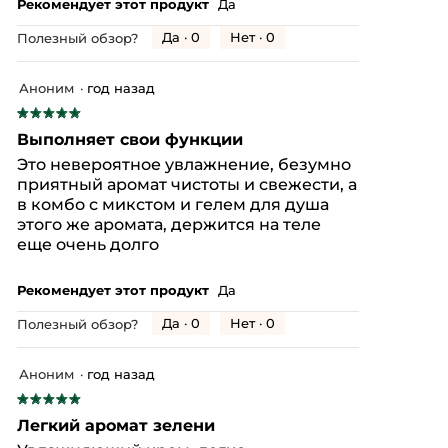
Рекомендует этот продукт
Да
Да ·
0
Нет ·
0
Полезный обзор?
Аноним
·
год назад
★★★★★
★★★★★
5
Выполняет свои функции
из
Это невероятное увлажнение, безумно
5
приятный аромат чистоты и свежести, а
звезд.
в комбо с микстом и гелем для душа
этого же аромата, держится на теле
еще очень долго
Рекомендует этот продукт
Да
Да ·
0
Нет ·
0
Полезный обзор?
Аноним
·
год назад
★★★★★
★★★★★
5
Легкий аромат зелени
из