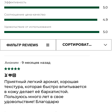
Эффективность
Эф
5.0
об
Соотношение цена-качество
оц
Со
4.9
5
це
из
Удовольствие от использования
ка
5.
Уд
5.0
об
от
оц
ис
4.
≡
СОРТИРОВАТЬ ПО
ФИЛЬТР REVIEWS
об
Если
из
нажать
оц
5.
на
5
эту
из
кнопку,
Аноним
·
9 месяцев назад
содержимое
5.
обновится
★★★★★
★★★★★
5
🫒🫶🏻
из
Приятный легкий аромат, хорошая
5
текстура, которая быстро впитывается
звезд.
в кожу делает её бархатистой.
Пользуюсь много лет в свое
удовольствие! Благодарю