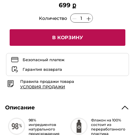
из
699 ք
5
звезд.
Читать
Количество
отзывы
Молочко
для
Тела
«Олива
В КОРЗИНУ
&
Петигрен»,
390мл
Безопасный платеж
Гарантия возврата
Правила продажи товара
УСЛОВИЯ ПРОДАЖИ
Описание
98%
Флакон на 100%
ингредиентов
состоит из
натурального
переработанного
происхождения
пластика