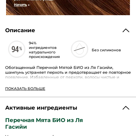
Описание
94%
ингредиентов
Без силиконов
натурального
происхождения
Обогащенный Перечной Мятой БИО из Ля Гасийи,
шампунь устраняет перхоть и предотвращает ее повторное
появление. Избавленные от перхоти, волосы чистые и
свежие.
ПОКАЗАТЬ БОЛЬШЕ
Тип волос:
склонные к перхоти
Текстура продукта:
гелевая, светло-желтого оттенка
Активные ингредиенты
Преимущество:
возвращает волосам свежесть, объем и
легкость
Перечная Мята БИО из Ля
Шампунь ПРОТИВ ПЕРХОТИ без сульфатов* со
Гасийи
специальной формулой для волос, склонных к перхоти,
мягко очищает волосы и кожу головы.