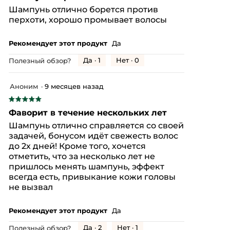
из
Шампунь отлично борется против
5
перхоти, хорошо промывает волосы
звезд.
Рекомендует этот продукт
Да
Да ·
1
Нет ·
0
Полезный обзор?
Аноним
·
9 месяцев назад
★★★★★
★★★★★
5
Фаворит в течение нескольких лет
из
Шампунь отлично справляется со своей
5
задачей, бонусом идёт свежесть волос
звезд.
до 2х дней! Кроме того, хочется
отметить, что за несколько лет не
пришлось менять шампунь, эффект
всегда есть, привыкание кожи головы
не вызвал
Рекомендует этот продукт
Да
Да ·
2
Нет ·
1
Полезный обзор?