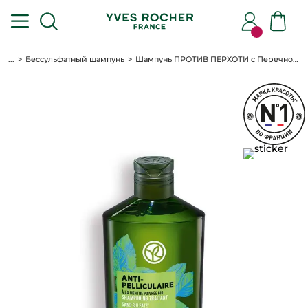
...
Бессульфатный шампунь
Шампунь ПРОТИВ ПЕРХОТИ с Перечной Мятой БИО - Без Сульфатов - Для волос, склонных к перхоти, 300мл