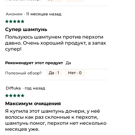
Аноним
·
11 месяцев назад
★★★★★
★★★★★
5
Супер шампунь
из
Пользуюсь шампунем против перхоти
5
давно. Очень хороший продукт, а запах
звезд.
супер!
Рекомендует этот продукт
Да
Да ·
1
Нет ·
0
Полезный обзор?
Diffuka
·
год назад
★★★★★
★★★★★
5
Максимум очищения
из
Я купила этот шампунь дочери, у неё
5
волосы как раз склонные к перхоти,
звезд.
шампунь помог, перхоти нет несколько
месяцев уже.