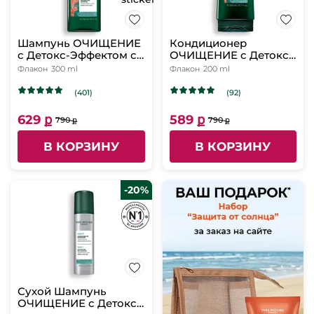
Шампунь ОЧИЩЕНИЕ
Кондиционер
c Детокс-Эффектом с
ОЧИЩЕНИЕ c Детокс-
Макроводорослями
Эффектом с
Флакон
300 ml
Флакон
200 ml
БИО - Для
Макроводорослями
нормальных и жирных
БИО - Для
(401)
(92)
волос, 300 мл
нормальных и жирных
волос, 200 мл
629 ք
589 ք
790 ք
790 ք
В КОРЗИНУ
В КОРЗИНУ
-20%
Сухой Шампунь
ОЧИЩЕНИЕ c Детокс-