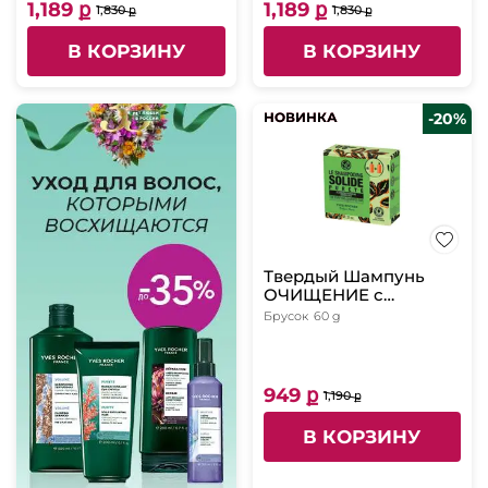
нормальных и жирных
1,189 ք
1,189 ք
1,830 ք
1,830 ք
волос, 400 мл
В КОРЗИНУ
В КОРЗИНУ
НОВИНКА
НОВИНКА
-20%
Твердый Шампунь
ОЧИЩЕНИЕ с
Перечной Мятой БИО
Брусок
60 g
- Для жирных волос,
60 г
949 ք
1,190 ք
В КОРЗИНУ