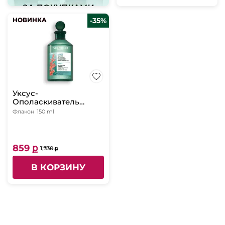
НОВИНКА
НОВИНКА
-35%
Уксус-
Ополаскиватель
ОЧИЩЕНИЕ с Детокс-
Флакон
150 ml
Эффектом с
Макроводорослями
БИО - Для
нормальных и жирных
859 ք
1,330 ք
волос, 150
В КОРЗИНУ