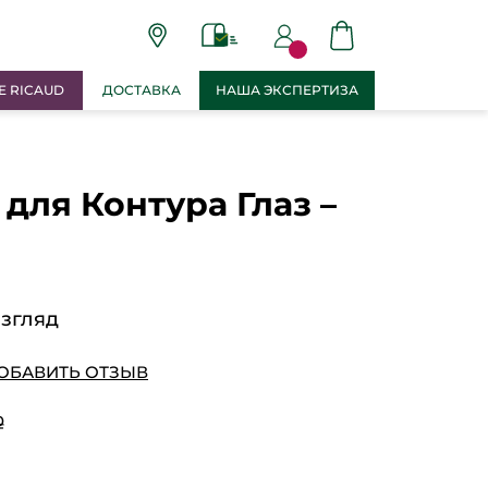
E RICAUD
ДОСТАВКА
НАША ЭКСПЕРТИЗА
для Контура Глаз –
й
згляд
ОБАВИТЬ ОТЗЫВ
ք