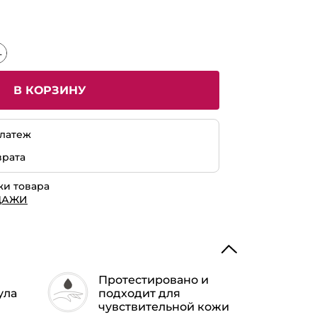
В КОРЗИНУ
латеж
врата
жи товара
ДАЖИ
Протестировано и
ула
подходит для
чувствительной кожи