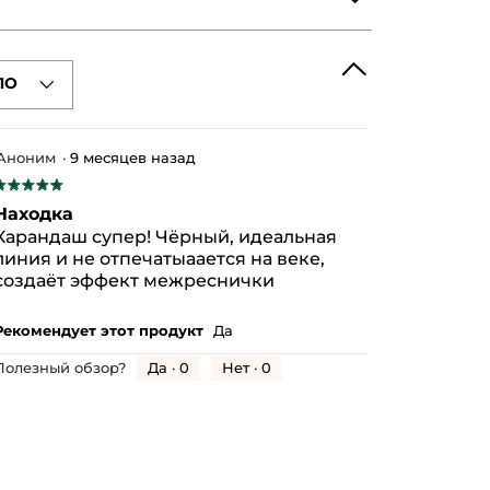
ПО
JOBA) SEED OIL
LEROCARYA BIRREA SEED OIL
YL CAPRYLATE
Аноним
·
9 месяцев назад
TOCOPHEROL
★★★★★
★★★★★
5
OLIA SEED OIL
Находка
з
IC FLUORPHLOGOPITE
Карандаш супер! Чёрный, идеальная
5
линия и не отпечатыаается на веке,
S)
CI 77742 (MANGANESE VIOLET)
везд.
создаёт эффект межреснички
Рекомендует этот продукт
Да
Да ·
0
Нет ·
0
Полезный обзор?