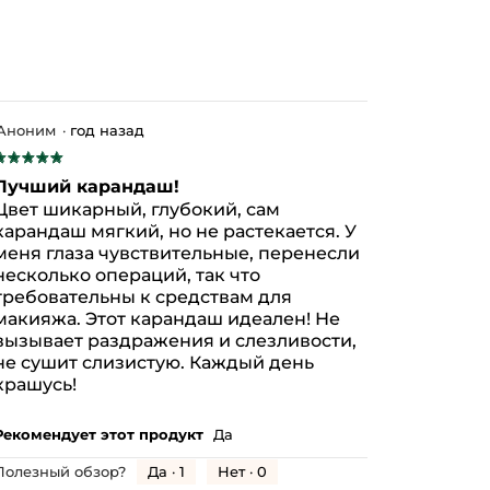
Аноним
·
год назад
★★★★★
★★★★★
5
Лучший карандаш!
з
Цвет шикарный, глубокий, сам
5
карандаш мягкий, но не растекается. У
везд.
меня глаза чувствительные, перенесли
несколько операций, так что
требовательны к средствам для
макияжа. Этот карандаш идеален! Не
вызывает раздражения и слезливости,
не сушит слизистую. Каждый день
крашусь!
Рекомендует этот продукт
Да
Да ·
1
Нет ·
0
Полезный обзор?