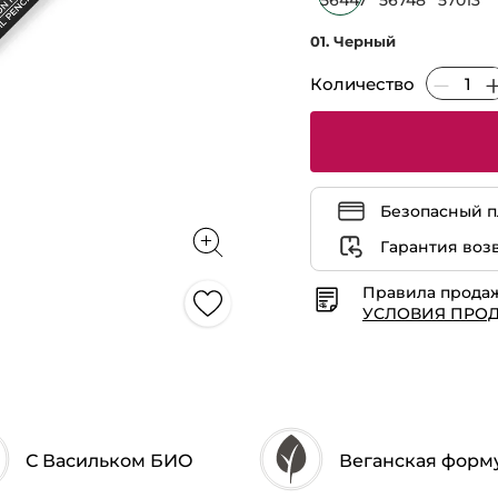
для
Контура
Глаз
01. Черный
–
01
Черный
Количество
Безопасный п
Гарантия воз
Правила прода
УСЛОВИЯ ПРО
С Васильком БИО
Веганская форм