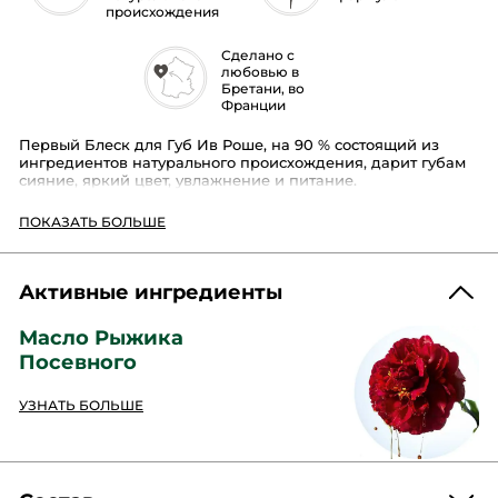
происхождения
Сделано с
любовью в
Бретани, во
Франции
Первый Блеск для Губ Ив Роше, на 90 % состоящий из
ингредиентов натурального происхождения, дарит губам
сияние, яркий цвет, увлажнение и питание.
Его преимущество:
ПОКАЗАТЬ БОЛЬШЕ
формула, обогащенная маслом Камелии, ухаживает за
кожей губ, увлажняя и питая ее.
Всего одним движением легкая и удобная в нанесении
текстура придает цвет, сияние, комфорт и надолго
Активные ингредиенты
смягчает губы.
Блеск доступен в 10 оттенках, подходящих для любого тона
Масло Рыжика
кожи.
Посевного
Совет по применению:
наносите Блеск Rouge Elixir, двигаясь от центра к уголкам
УЗНАТЬ БОЛЬШЕ
губ.
Формат :
Флакон
Код продукта: 90122