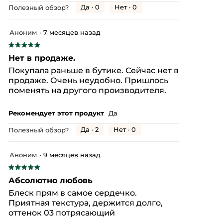
Да ·
0
Нет ·
0
Полезный обзор?
Аноним
·
7 месяцев назад
★★★★★
★★★★★
5
Нет в продаже.
из
Покупала раньше в бутике. Сейчас нет в
5
продаже. Очень неудобно. Пришлось
звезд.
поменять на другого производителя.
Рекомендует этот продукт
Да
Да ·
2
Нет ·
0
Полезный обзор?
Аноним
·
9 месяцев назад
★★★★★
★★★★★
5
Абсолютно любовь
из
Блеск прям в самое сердечко.
5
Приятная текстура, держится долго,
звезд.
оттенок 03 потрясающий