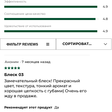
Эффективность
о Марке
Эф
4.9
об
Соотношение цена-качество
* Ингредиенты растительного происхождения
оц
Со
4.8
* Ингредиенты синтетического происхождения
4.
це
из
Удовольствие от использования
ка
5.
Уд
4.9
об
от
оц
ис
4.
≡
СОРТИРОВАТЬ ПО
ФИЛЬТР REVIEWS
об
Если
из
нажать
оц
5.
на
4.
эту
из
кнопку,
Аноним
·
7 месяцев назад
содержимое
5.
обновится
★★★★★
★★★★★
5
Блеск 03
из
Замечательный блеск! Прекрасный
5
цвет, текстура, тонкий аромат и
звезд.
хорошая цепкость с губами) Очень его
жду в продаже.
Рекомендует этот продукт
Да