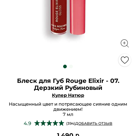
Блеск для Губ Rouge Elixir - 07.
Дерзкий Рубиновый
Кулер Натюр
Насыщенный цвет и потрясающее сияние одним
движением!
7 мл
★★★★★
★★★★★
4.9
(394)
ДОБАВИТЬ ОТЗЫВ
4.9
из
1,490 ք