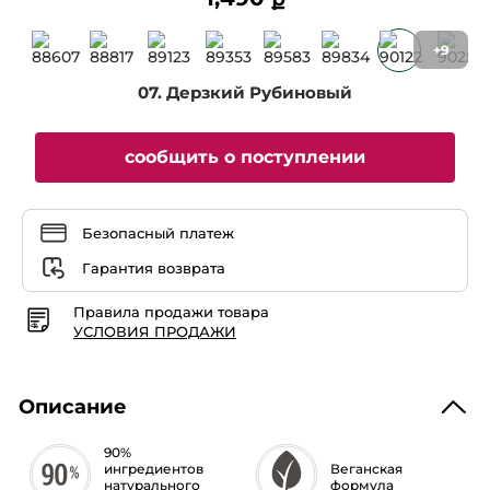
5
звезд.
Читать
отзывы
+9
Блеск
для
07. Дерзкий Рубиновый
Губ
Rouge
Elixir
-
01.
сообщить о поступлении
Сияющий
Кристалл
Безопасный платеж
Гарантия возврата
Правила продажи товара
УСЛОВИЯ ПРОДАЖИ
Описание
90%
ингредиентов
Веганская
натурального
формула