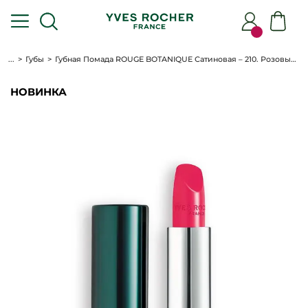
...
Губы
Губная Помада ROUGE BOTANIQUE Сатиновая – 210. Розовый Тюльпан, 3,5 г
НОВИНКА