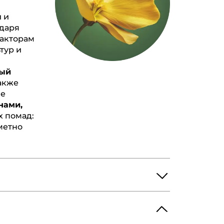
 и
даря
факторам
тур и
ный
акже
ие
нами,
х помад:
метно