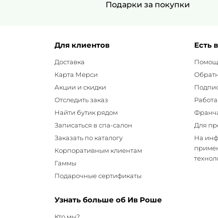
Подарки за покупки
Для клиентов
Есть 
Доставка
Помощ
Карта Мерси
Обратн
Акции и скидки
Подпис
Отследить заказ
Работа
Найти бутик рядом
Франч
Записаться в спа-салон
Для пр
Заказать по каталогу
На ин
примен
Корпоративным клиентам
технол
Гаммы
Подарочные сертификаты
Узнать больше об Ив Роше
Кто мы?