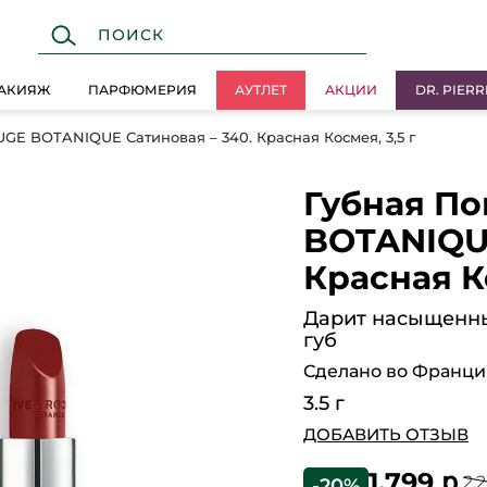
АКИЯЖ
ПАРФЮМЕРИЯ
АУТЛЕТ
АКЦИИ
DR. PIERR
GE BOTANIQUE Сатиновая – 340. Красная Космея, 3,5 г
Губная П
BOTANIQUE
Красная Ко
Дарит насыщенны
губ
Сделано во Франц
3.5 г
ДОБАВИТЬ ОТЗЫВ
1,799 ք
2,
-20%