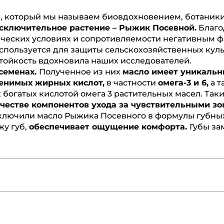
е, который мы называем биовдохновением, ботаники
сключительное растение – Рыжик Посевной.
Благо
ических условиях и сопротивляемости негативным 
спользуется для защиты сельскохозяйственных куль
стойкость вдохновила наших исследователей.
семенах.
Полученное из них
масло имеет уникаль
енимых жирных кислот,
в частности
омега-3 и 6,
а т
 богатых кислотой омега 3 растительных масел. Так
честве компонентов ухода за чувствительными зо
включили масло Рыжика Посевного в формулы губны
у губ,
обеспечивает ощущение комфорта.
Губы за