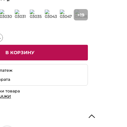
+19
В КОРЗИНУ
латеж
врата
жи товара
ДАЖИ