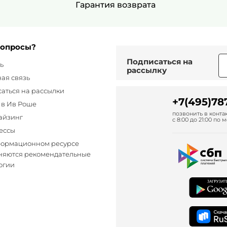
Гарантия возврата
вопросы?
Подписаться
на
ь
рассылку
ая связь
аться на рассылки
+7(495)78
 в Ив Роше
позвонить в конт
айзинг
с 8:00 до 21:00 п
ессы
формационном ресурсе
яются рекомендательные
огии