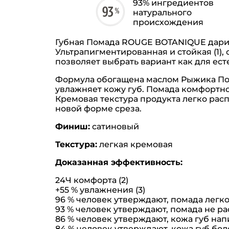
93% ингредиентов
натурального
происхождения
Губная Помада ROUGE BOTANIQUE дарит
Ультрапигментированная и стойкая (1)
позволяет выбрать вариант как для ест
Формула обогащена маслом Рыжика Пос
увлажняет кожу губ. Помада комфортно 
Кремовая текстура продукта легко рас
новой форме среза.
Финиш:
сатиновый
Текстура:
легкая кремовая
Доказанная эффективность:
24Ч комфорта (2)
+55 % увлажнения (3)
96 % человек утверждают, помада легко 
93 % человек утверждают, помада не рас
86 % человек утверждают, кожа губ напи
84 % человек утверждают, кожа губ боле