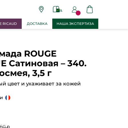
E RICAUD
ДОСТАВКА
НАША ЭКСПЕРТИЗА
омада ROUGE
 Сатиновая – 340.
смея, 3,5 г
й цвет и ухаживает за кожей
ии
260 ք