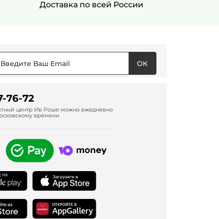
Доставка по всей России
ОК
7-76-72
актный центр Ив Роше можно ежедневно
о московскому времени