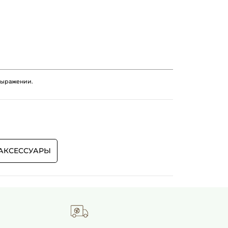
3 DIISOSTEARATE
MYRISTYL LACTATE
NIN
RHUS VERNICIFLUA PEEL WAX
IGLYCERIDE
LILLA) WAX/CIRE DE CANDELILLA
L
LECITHIN
PARFUM /FRAGRANCE
/EXTRACT
TOCOPHEROL
36)
CI 15850 (RED 6)
 выражении.
KE)
CI 45380 (RED 21 LAKE)
 77499 (IRON OXIDES)
АКСЕССУАРЫ