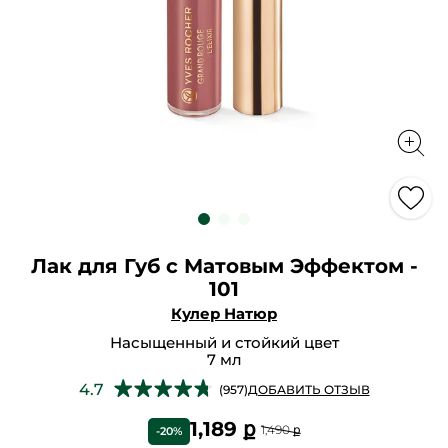
Лак для Губ с Матовым Эффектом -
101
Кулер Натюр
Насыщенный и стойкий цвет
7 мл
★★★★★
★★★★★
4.7
(957)
ДОБАВИТЬ ОТЗЫВ
4.7
из
1,189 ք
1,490 ք
-20%
5
звезд.