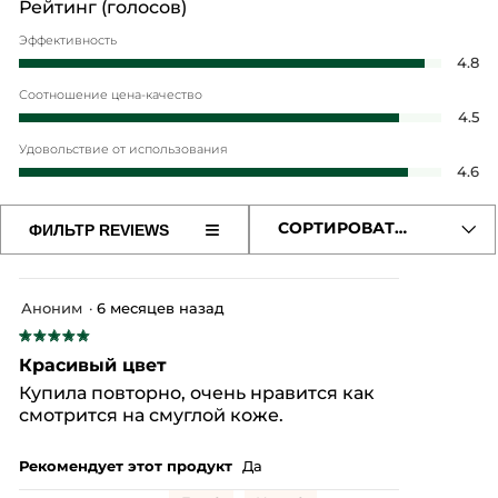
окна.
Рейтинг (голосов)
* Ингредиенты синтетического происхождения
Эффективность
Эф
4.8
об
Соотношение цена-качество
оц
Со
4.5
4.
це
из
Удовольствие от использования
ка
5.
Уд
4.6
об
от
оц
ис
4.
≡
СОРТИРОВАТЬ ПО
ФИЛЬТР REVIEWS
об
Если
из
нажать
оц
5.
на
4.
эту
из
кнопку,
Аноним
·
6 месяцев назад
содержимое
5.
обновится
★★★★★
★★★★★
5
Красивый цвет
из
Купила повторно, очень нравится как
5
смотрится на смуглой коже.
звезд.
Рекомендует этот продукт
Да