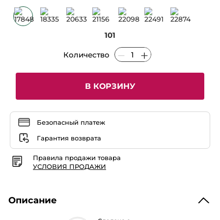
Читать
отзывы
Лак
для
Губ
101
с
Матовым
Эффектом
Количество
-
101
В КОРЗИНУ
Безопасный платеж
Гарантия возврата
Правила продажи товара
УСЛОВИЯ ПРОДАЖИ
Описание