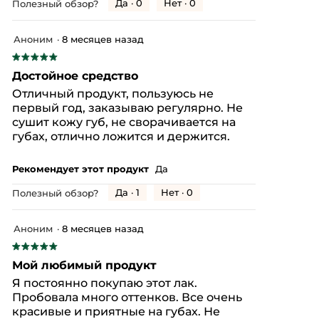
Да ·
0
Нет ·
0
Полезный обзор?
Аноним
·
8 месяцев назад
★★★★★
★★★★★
5
Достойное средство
из
Отличный продукт, пользуюсь не
5
первый год, заказываю регулярно. Не
звезд.
сушит кожу губ, не сворачивается на
губах, отлично ложится и держится.
Рекомендует этот продукт
Да
Да ·
1
Нет ·
0
Полезный обзор?
Аноним
·
8 месяцев назад
★★★★★
★★★★★
5
Мой любимый продукт
из
Я постоянно покупаю этот лак.
5
Пробовала много оттенков. Все очень
звезд.
красивые и приятные на губах. Не