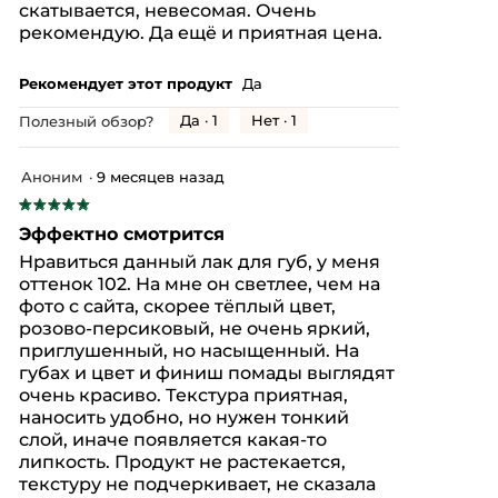
скатывается, невесомая. Очень
рекомендую. Да ещё и приятная цена.
Рекомендует этот продукт
Да
Да ·
1
Нет ·
1
Полезный обзор?
Аноним
·
9 месяцев назад
★★★★★
★★★★★
5
Эффектно смотрится
из
Нравиться данный лак для губ, у меня
5
оттенок 102. На мне он светлее, чем на
звезд.
фото с сайта, скорее тёплый цвет,
розово-персиковый, не очень яркий,
приглушенный, но насыщенный. На
губах и цвет и финиш помады выглядят
очень красиво. Текстура приятная,
наносить удобно, но нужен тонкий
слой, иначе появляется какая-то
липкость. Продукт не растекается,
текстуру не подчеркивает, не сказала