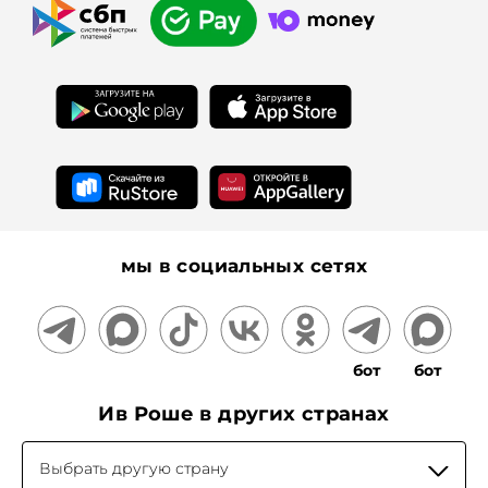
Франчайзинг
Дополнительные услуги
Гаммы
Для прессы
Подарочные сертификаты
На информационном ресурсе применяются
рекомендательные технологии
мы в социальных сетях
бот
бот
Ив Роше в других странах
Выбрать другую страну