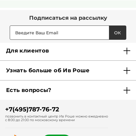
Подписаться
на рассылку
ОК
Для клиентов
Доставка
Узнать больше об Ив Роше
Карта Мерси
Кто мы?
Акции и скидки
Есть вопросы?
Наши обязательства
Отследить заказ
Помощь
Советы красоты
Найти бутик рядом
+7(495)787-76-72
Обратная связь
Диагностика волос
Записаться в спа-салон
позвонить в контактный центр Ив Роше можно ежедневно
с 8:00 до 21:00 по московскому времени
Подписаться на рассылки
Диагностика кожи лица
Заказать по каталогу
Работа в Ив Роше
Спа-салоны Ив Роше
Корпоративным клиентам