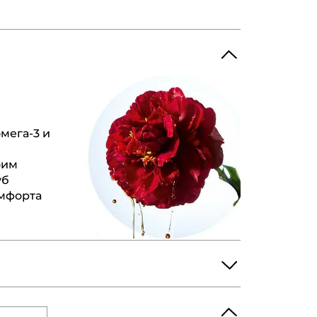
мега-3 и
я
оим
уб
омфорта