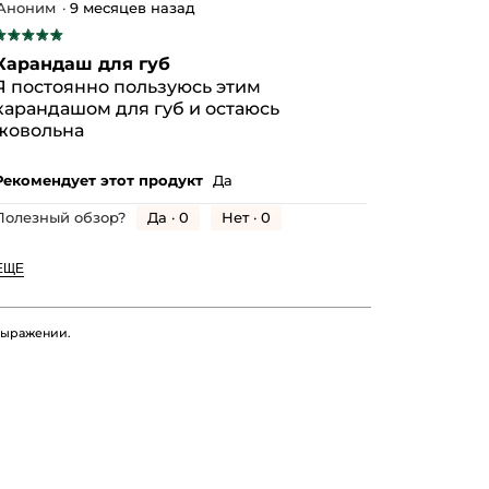
Аноним
·
9 месяцев назад
★★★★★
★★★★★
5
Карандаш для губ
з
Я постоянно пользуюсь этим
5
карандашом для губ и остаюсь
везд.
жовольна
Рекомендует этот продукт
Да
Да ·
0
Нет ·
0
Полезный обзор?
ЕЩЕ
 выражении.