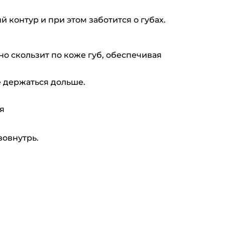
 контур и при этом заботится о губах.
о скользит по коже губ, обеспечивая
е держаться дольше.
я
вовнутрь.