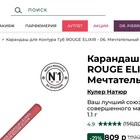
АКИЯЖ
ПАРФЮМЕРИЯ
АУТЛЕТ
АКЦИИ
DR. PIERR
б
Карандаш для Контура Губ ROUGE ELIXIR - 06. Мечтательный
Карандаш 
ROUGE ELIX
Мечтател
Кулер Натюр
Ваш лучший союз
совершенного ма
1.1 г
(156)
Д
4.9
★★★★★
★★★★★
4.9
из
809 ք
1,020
-21%
5