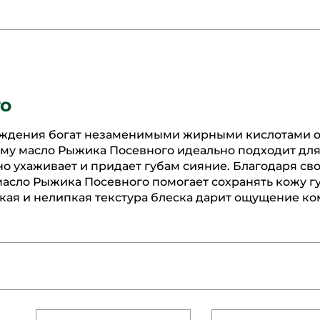
о
ождения богат незаменимыми жирными кислотами о
чему масло Рыжика Посевного идеально подходит дл
о ухаживает и придает губам сияние. Благодаря св
сло Рыжика Посевного помогает сохранять кожу г
гкая и нелипкая текстура блеска дарит ощущение к