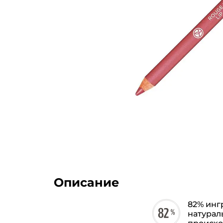
Описание
82% инг
натурал