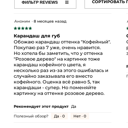
≡
СОРТИРОВАТЬ 
ФИЛЬТР REVIEWS
Если
/CAPRIC TRIGLYCERIDE
HYDROGENATED VEGETABLE
нажать
на
OIL
BUTYROSPERMUM PARKII (SHEA) BUTTER
CANO
эту
кнопку,
LILLA CERA/EUPHORBIA CERIFERA (CANDELILLA) W
Аноним
·
8 месяцев назад
содержимое
YL CAPRYLATE
COPERNICIA CERIFERA CERA/(CARN
★★★★★
★★★★★
обновится
5
UNFLOWER) SEED OIL
ASCORBYL PALMITATE
[+/-(M
Карандаш для губ
из
и
40 (YELLOW 5 LAKE)
CI 42090 (BLUE 1 LAKE)
CI 45410 
Обожаю карандаш оттенка "Кофейный".
5
Покупаю раз 7 уже, очень нравится.
OXIDES)
CI 77499 (IRON OXIDES)
CI 77742 (MANGANES
звезд.
з
Но хотела бы заметить, что у оттенка
52 отзывов с 5 звездами.
Выберите фильтрацию отзывов с 5 звездами.
"Розовое дерево" на картинке тоже
карандаш кофейного цвета, я
 отзыва с 4 звездами.
ыберите фильтрацию отзывов с 4 звездами.
о Марке
несколько раз из-за этого ошибалась и
отзыв с 3 звездами.
ыберите фильтрацию отзывов с 3 звездами.
случайно заказывала его вместо
кофейного. Оценка всё равно 5, так
 отзывов с 2 звездами.
ыберите фильтрацию отзывов с 2 звездами.
карандаши - супер. Но поменяйте
отзыв с 1 звездой.
ыберите фильтрацию отзывов с 1 звездой.
картинку на оттенке розовое дерево.
Рекомендует этот продукт
Да
Да ·
0
Нет ·
0
Эффективность,
Полезный обзор?
общая
оценка: