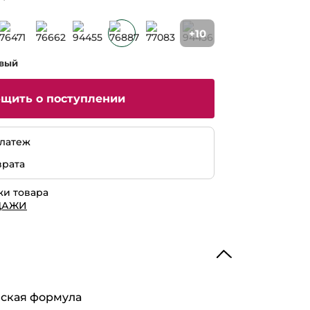
+10
овый
бщить о поступлении
латеж
врата
жи товара
ДАЖИ
нская формула