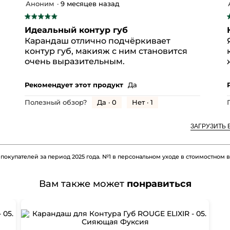
Аноним
·
9 месяцев назад
Соотношение
4.9
цена-
★★★★★
★★★★★
из
качество,
5
5.
Удовольствие
Идеальный контур губ
общая
из
и
от
Карандаш отлично подчёркивает
оценка:
5
использования,
контур губ, макияж с ним становится
4.8
звезд.
з
общая
очень выразительным.
из
оценка:
5.
4.8
Рекомендует этот продукт
Да
из
5.
Да ·
0
Нет ·
1
Полезный обзор?
ЗАГРУЗИТЬ 
 покупателей за период 2025 года. №1 в персональном уходе в стоимостном
Вам также может
понравиться