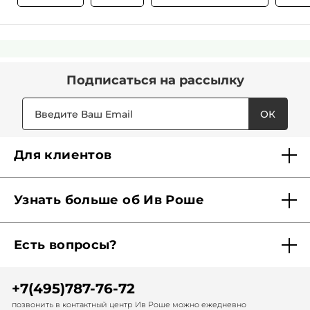
Подписаться
на рассылку
ОК
Для клиентов
Доставка
Узнать больше об Ив Роше
Карта Мерси
Кто мы?
Акции и скидки
Есть вопросы?
Наши обязательства
Отследить заказ
Помощь
Советы красоты
Найти бутик рядом
+7(495)787-76-72
Обратная связь
Диагностика волос
Записаться в спа-салон
позвонить в контактный центр Ив Роше можно ежедневно