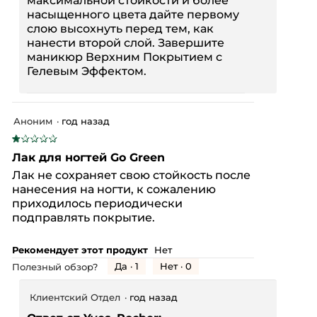
максимальной стойкости и более
насыщенного цвета дайте первому
слою высохнуть перед тем, как
нанести второй слой. Завершите
маникюр Верхним Покрытием с
Гелевым Эффектом.
Аноним
·
год назад
★★★★★
★★★★★
1
Лак для ногтей Go Green
из
Лак не сохраняет свою стойкость после
5
нанесения на ногти, к сожалению
звезд.
приходилось периодически
подправлять покрытие.
Рекомендует этот продукт
Нет
Да ·
1
Нет ·
0
Полезный обзор?
Клиентский Отдел
·
год назад