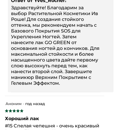
Ответ от Yves_Rocher:
Здравствуйте! Благодарим за
выбор Растительной Косметики Ив
Роше! Для создания стойкого
оттенка, мы рекомендуем начать с
Базового Покрытия SOS для
Укрепления Ногтей. Затем
нанесите лак GO GREEN от
основания ногтей до кончиков. Для
максимальной стойкости и более
насыщенного цвета дайте первому
слою высохнуть перед тем, как
нанести второй слой. Завершите
маникюр Верхним Покрытием с
Гелевым Эффектом.
Аноним
·
год назад
★★★★★
★★★★★
5
Хороший лак
из
#15 Cпелая чепешня - очень красивый
5