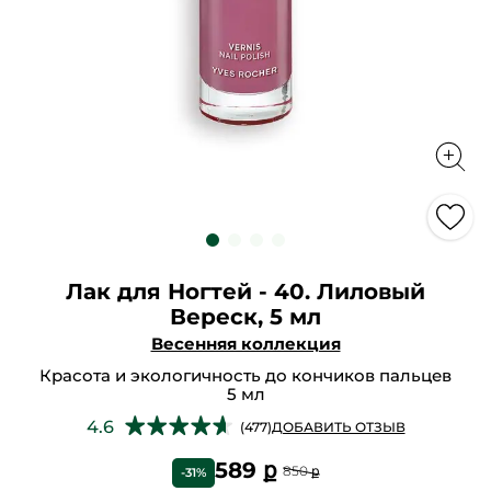
Лак для Ногтей - 40. Лиловый
Вереск, 5 мл
Весенняя коллекция
Красота и экологичность до кончиков пальцев
5 мл
★★★★★
★★★★★
4.6
(477)
ДОБАВИТЬ ОТЗЫВ
4.6
из
589 ք
850 ք
-31%
5
звезд.