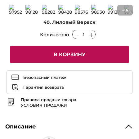
Читать
отзывы
+16
Лак
для
Ногтей
40. Лиловый Вереск
GO
GREEN
–
Количество
05.
Бежево-
песочный
В КОРЗИНУ
Безопасный платеж
Гарантия возврата
Правила продажи товара
УСЛОВИЯ ПРОДАЖИ
Описание