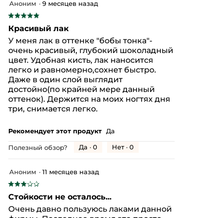
Аноним
·
9 месяцев назад
содержимое
5.
обновится
★★★★★
★★★★★
5
Красивый лак
из
У меня лак в оттенке "бобы тонка"-
5
очень красивый, глубокий шоколадный
звезд.
цвет. Удобная кисть, лак наносится
легко и равномерно,сохнет быстро.
Даже в один слой выглядит
достойно(по крайней мере данный
оттенок). Держится на моих ногтях дня
три, снимается легко.
Рекомендует этот продукт
Да
Да ·
0
Нет ·
0
Полезный обзор?
Аноним
·
11 месяцев назад
★★★★★
★★★★★
3
Стойкости не осталось...
из
Очень давно пользуюсь лаками данной
5