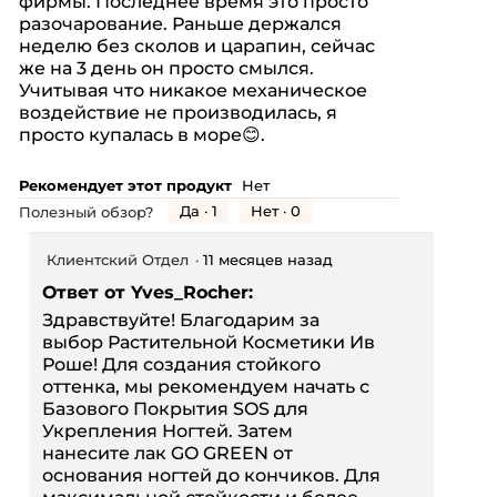
фирмы. Последнее время это просто
звезд.
разочарование. Раньше держался
неделю без сколов и царапин, сейчас
же на 3 день он просто смылся.
Учитывая что никакое механическое
воздействие не производилась, я
просто купалась в море😊.
Рекомендует этот продукт
Нет
Да ·
1
Нет ·
0
Полезный обзор?
Клиентский Отдел
·
11 месяцев назад
Ответ от Yves_Rocher:
Здравствуйте! Благодарим за
выбор Растительной Косметики Ив
Роше! Для создания стойкого
оттенка, мы рекомендуем начать с
Базового Покрытия SOS для
Укрепления Ногтей. Затем
нанесите лак GO GREEN от
основания ногтей до кончиков. Для