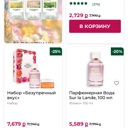
(276)
2,729 ք
3,900 ք
В КОРЗИНУ
-25%
-20%
Набор «Безупречный
Парфюмерная Вода
вкус»
Sur la Lande, 100 мл
Набор
Флакон
100 ml
7,679 ք
5,589 ք
10,240 ք
6,990 ք