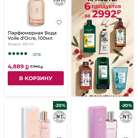
Парфюмерная Вода
Voile d'Ocre, 100мл
Флакон
100 ml
(273)
4,889 ք
6,990 ք
В КОРЗИНУ
-20%
-20%