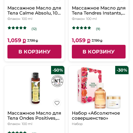
Массажное Масло для
Массажное Масло для
Тела Calme Absolu, 100
Тела Tendres Instants,
мл
100 мл
Флакон
100 ml
Флакон
100 ml
(12)
(9)
1,059 ք
1,059 ք
2,120 ք
2,120 ք
В КОРЗИНУ
В КОРЗИНУ
-50%
-30%
Массажное Масло для
Набор «Абсолютное
Тела Ondes Positives,
совершенство»
100 мл
Флакон
100 ml
Набор