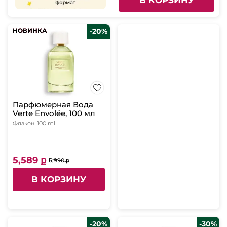
НОВИНКА
НОВИНКА
-20%
Парфюмерная Вода
Verte Envolée, 100 мл
Флакон
100 ml
5,589 ք
6,990 ք
В КОРЗИНУ
-20%
-30%