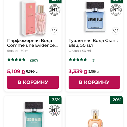
Парфюмерная Вода
Туалетная Вода Granit
Comme une Evidence
Bleu, 50 мл
Intense, 50 мл
Флакон
50 ml
Флакон
50 ml
(267)
(5)
5,109 ք
3,339 ք
6,390 ք
5,150 ք
В КОРЗИНУ
В КОРЗИНУ
-35%
-20%