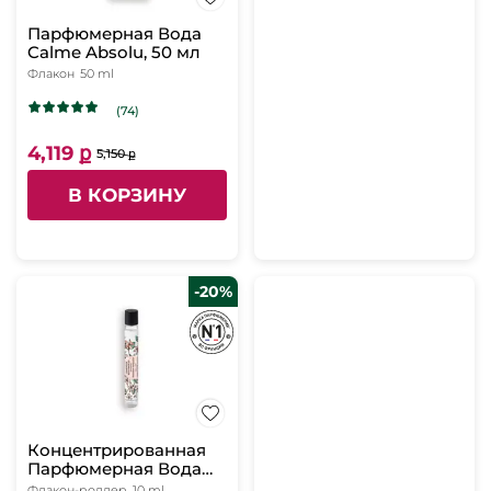
Парфюмерная Вода
Calme Absolu, 50 мл
Флакон
50 ml
(74)
4,119 ք
5,150 ք
В КОРЗИНУ
-20%
Концентрированная
Парфюмерная Вода
Tendres Instants, 10 мл
Флакон-роллер
10 ml