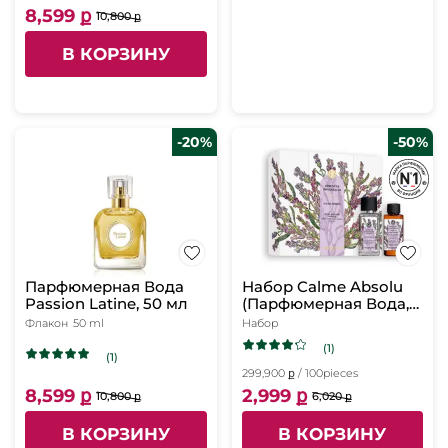
8,599 ք
10,800 ք
В КОРЗИНУ
-20%
-50%
Парфюмерная Вода
Набор Calme Absolu
Passion Latine, 50 мл
(Парфюмерная Вода,
50 мл, Массажное
Флакон
50 ml
Набор
Масло для Тела, 50
(1)
мл)
(1)
299,900 ք / 100pieces
8,599 ք
2,999 ք
10,800 ք
6,020 ք
В КОРЗИНУ
В КОРЗИНУ