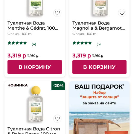
Туалетная Вода
Туалетная Вода
Menthe & Cédrat, 100
Magnolia & Bergamote,
мл
100 мл
Флакон
100 ml
Флакон
100 ml
(4)
(3)
3,319 ք
3,319 ք
4,150 ք
4,150 ք
В КОРЗИНУ
В КОРЗИНУ
НОВИНКА
НОВИНКА
-20%
Туалетная Вода Citron
& Baies Roses, 100 мл