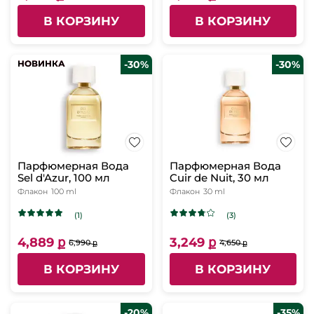
В КОРЗИНУ
В КОРЗИНУ
НОВИНКА
НОВИНКА
-30%
-30%
Парфюмерная Вода
Парфюмерная Вода
Sel d'Azur, 100 мл
Cuir de Nuit, 30 мл
Флакон
100 ml
Флакон
30 ml
(1)
(3)
4,889 ք
3,249 ք
6,990 ք
4,650 ք
В КОРЗИНУ
В КОРЗИНУ
-20%
-35%