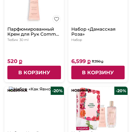
Парфюмированный
Набор «Дамасская
Крем для Рук Comme
Роза»
une Evidence, 30 мл
Тюбик
30 ml
Набор
520 ք
6,599 ք
8,250 ք
В КОРЗИНУ
В КОРЗИНУ
НОВИНКА
НОВИНКА
-20%
НОВИНКА
НОВИНКА
-20%