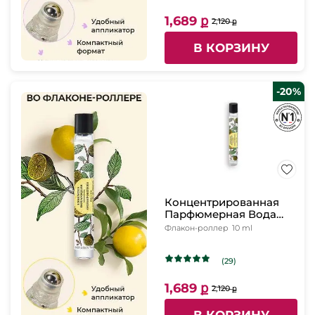
1,689 ք
2,120 ք
В КОРЗИНУ
-20%
Концентрированная
Парфюмерная Вода
Ondes Positives, 10 мл
Флакон-роллер
10 ml
(29)
1,689 ք
2,120 ք
В КОРЗИНУ