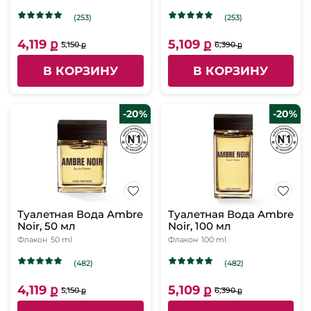
(253)
(253)
4,119 ք
5,109 ք
5,150 ք
6,390 ք
В КОРЗИНУ
В КОРЗИНУ
-20%
-20%
Туалетная Вода Ambre
Туалетная Вода Ambre
Noir, 50 мл
Noir, 100 мл
Флакон
50 ml
Флакон
100 ml
(482)
(482)
4,119 ք
5,109 ք
5,150 ք
6,390 ք