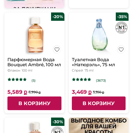
-20%
-35%
Парфюмерная Вода
Туалетная Вода
Bouquet Ambré, 100 мл
«Натюрэль», 75 мл
Флакон
100 ml
Спрей
75 ml
(5)
(3673)
5,589 ք
3,469 ք
6,990 ք
5,350 ք
В КОРЗИНУ
В КОРЗИНУ
-30%