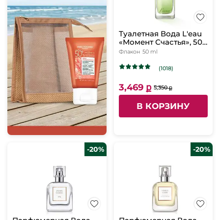
Туалетная Вода L'eau
«Момент Счастья», 50
мл
Флакон
50 ml
(1018)
3,469 ք
5,350 ք
В КОРЗИНУ
-20%
-20%