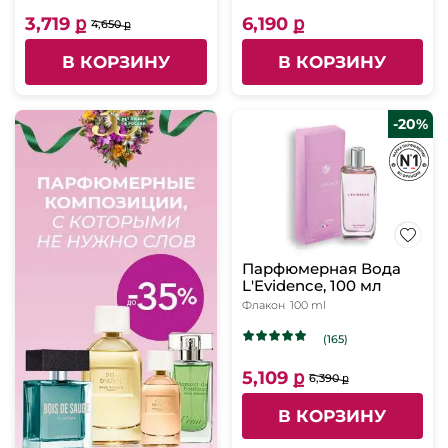
3,719 ք
6,190 ք
4,650 ք
В КОРЗИНУ
В КОРЗИНУ
-20%
Парфюмерная Вода
L'Evidence, 100 мл
Флакон
100 ml
(165)
5,109 ք
6,390 ք
В КОРЗИНУ