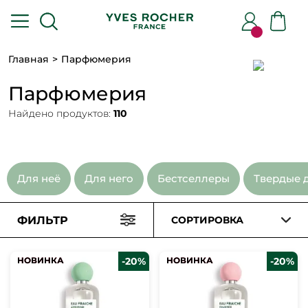
Главная
Парфюмерия
Парфюмерия
Найдено продуктов:
110
Для неё
Для него
Бестселлеры
Твердые 
ФИЛЬТР
СОРТИРОВКА
НОВИНКА
НОВИНКА
-20%
НОВИНКА
НОВИНКА
-20%