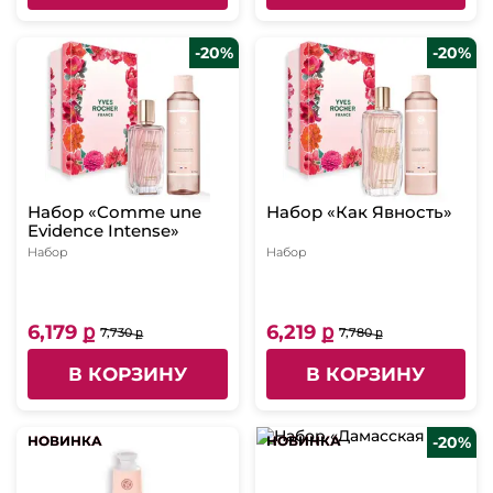
-20%
-20%
Набор «Comme une
Набор «Как Явность»
Evidence Intense»
Набор
Набор
6,179 ք
6,219 ք
7,730 ք
7,780 ք
В КОРЗИНУ
В КОРЗИНУ
НОВИНКА
НОВИНКА
НОВИНКА
НОВИНКА
-20%