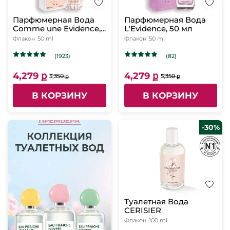
Парфюмерная Вода
Парфюмерная Вода
Comme une Evidence,
L'Evidence, 50 мл
50 мл
Флакон
50 ml
Флакон
50 ml
(1923)
(82)
4,279 ք
4,279 ք
5,350 ք
5,350 ք
В КОРЗИНУ
В КОРЗИНУ
-30%
Туалетная Вода
CERISIER
Флакон
100 ml