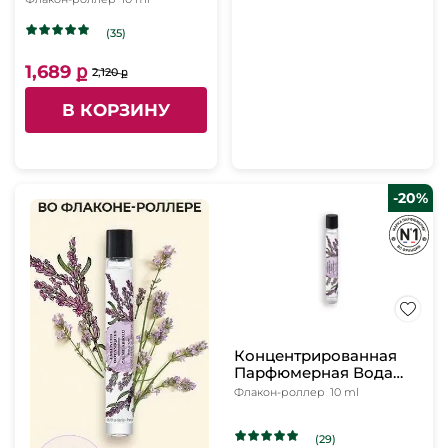
(35)
1,689 ք
2,120 ք
В КОРЗИНУ
-20%
Концентрированная
Парфюмерная Вода
Calme Absolu, 10 мл
Флакон-роллер
10 ml
(29)