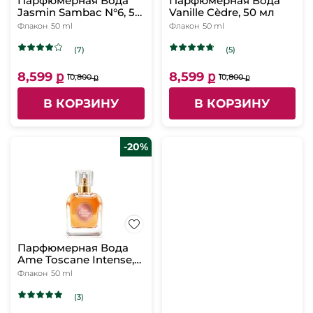
Парфюмерная Вода
Парфюмерная Вода
Jasmin Sambac N°6, 50
Vanille Cèdre, 50 мл
мл
Флакон
50 ml
Флакон
50 ml
(7)
(5)
8,599 ք
8,599 ք
10,800 ք
10,800 ք
В КОРЗИНУ
В КОРЗИНУ
-20%
Парфюмерная Вода
Ame Toscane Intense,
50 мл
Флакон
50 ml
(3)