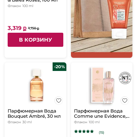
Флакон
100 ml
3,319 ք
4,150 ք
В КОРЗИНУ
-20%
Парфюмерная Вода
Парфюмерная Вода
Bouquet Ambré, 30 мл
Comme une Evidence,
лимитированное
Флакон
30 ml
Флакон
100 ml
издание, 100 мл
(15)