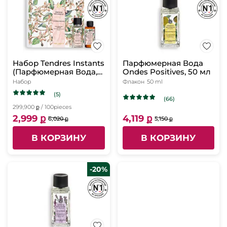
Набор Tendres Instants
Парфюмерная Вода
(Парфюмерная Вода,
Ondes Positives, 50 мл
50 мл, Массажное
Набор
Флакон
50 ml
Масло для Тела, 50
(5)
мл)
(66)
299,900 ք / 100pieces
2,999 ք
4,119 ք
6,020 ք
5,150 ք
В КОРЗИНУ
В КОРЗИНУ
-20%