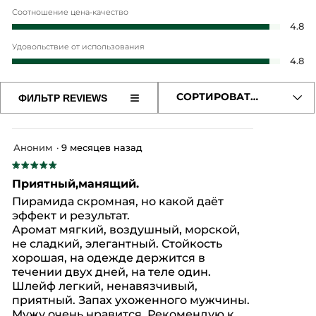
* Ингредиенты синтетического происхождения
об
Соотношение цена-качество
оц
Со
4.8
4.
це
из
Удовольствие от использования
ка
5.
Уд
4.8
об
от
оц
ис
4.
≡
СОРТИРОВАТЬ ПО
ФИЛЬТР REVIEWS
об
Если
из
нажать
оц
5.
на
4.
эту
из
кнопку,
Аноним
·
9 месяцев назад
содержимое
5.
обновится
★★★★★
★★★★★
5
Приятный,манящий.
из
Пирамида скромная, но какой даёт
5
эффект и результат.
звезд.
Аромат мягкий, воздушный, морской,
не сладкий, элегантный. Стойкость
хорошая, на одежде держится в
течении двух дней, на теле один.
Шлейф легкий, ненавязчивый,
приятный. Запах ухоженного мужчины.
Мужу очень нравится. Рекомендую к