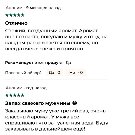
Аноним
·
9 месяцев назад
★★★★★
★★★★★
5
Отлично
из
Свежий, воздушный аромат. Аромат
5
вне возраста, покупаю и мужу и отцу, на
звезд.
каждом раскрывается по своему, но
всегда очень свежо и приятно.
Рекомендует этот продукт
Да
Да ·
0
Нет ·
0
Полезный обзор?
Аноним
·
год назад
★★★★★
★★★★★
5
Запах свежего мужчины 😁
из
Заказываю мужу уже третий раз, очень
5
классный аромат. У мужа все
звезд.
спрашивают что за туалетная вода. Буду
заказывать в дальнейшем ещё!