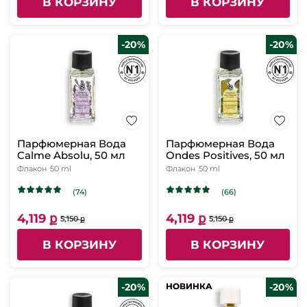
В КОРЗИНУ
В КОРЗИНУ
-20%
-20%
Парфюмерная Вода
Парфюмерная Вода
Calme Absolu, 50 мл
Ondes Positives, 50 мл
Флакон
50 ml
Флакон
50 ml
(74)
(66)
4,119 ք
4,119 ք
5,150 ք
5,150 ք
В КОРЗИНУ
В КОРЗИНУ
-20%
НОВИНКА
НОВИНКА
-20%