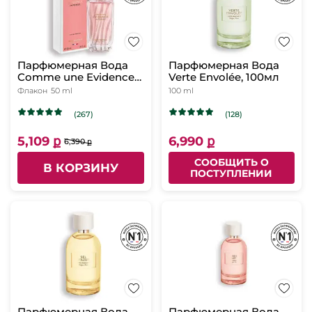
Парфюмерная Вода
Парфюмерная Вода
Comme une Evidence
Verte Envolée, 100мл
Intense, 50 мл
Флакон
50 ml
100 ml
(267)
(128)
5,109 ք
6,990 ք
6,390 ք
СООБЩИТЬ О
В КОРЗИНУ
ПОСТУПЛЕНИИ
Парфюмерная Вода
Парфюмерная Вода