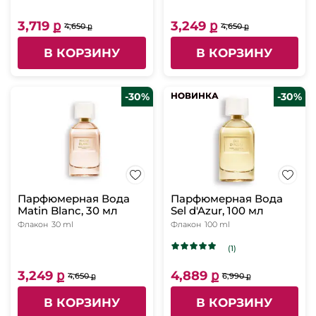
3,719 ք
3,249 ք
4,650 ք
4,650 ք
В КОРЗИНУ
В КОРЗИНУ
-30%
НОВИНКА
НОВИНКА
-30%
Парфюмерная Вода
Парфюмерная Вода
Matin Blanc, 30 мл
Sel d'Azur, 100 мл
Флакон
30 ml
Флакон
100 ml
(1)
3,249 ք
4,889 ք
4,650 ք
6,990 ք
В КОРЗИНУ
В КОРЗИНУ