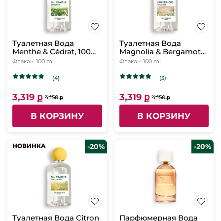
Туалетная Вода
Туалетная Вода
Menthe & Cédrat, 100
Magnolia & Bergamote,
мл
100 мл
Флакон
100 ml
Флакон
100 ml
(4)
(3)
3,319 ք
3,319 ք
4,150 ք
4,150 ք
В КОРЗИНУ
В КОРЗИНУ
НОВИНКА
НОВИНКА
-20%
-20%
Туалетная Вода Citron
Парфюмерная Вода