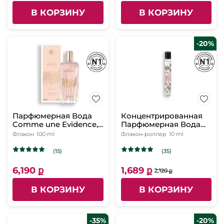
В КОРЗИНУ
В КОРЗИНУ
-20%
Парфюмерная Вода
Концентрированная
Comme une Evidence,
Парфюмерная Вода
лимитированное
Tendres Instants, 10 мл
Флакон
100 ml
Флакон-роллер
10 ml
издание, 100 мл
(15)
(35)
6,190 ք
1,689 ք
2,120 ք
В КОРЗИНУ
В КОРЗИНУ
-35%
-20%