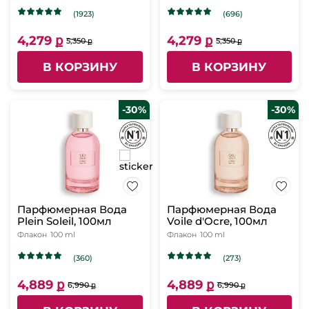
(1923)
(696)
4,279 ք
4,279 ք
5,350 ք
5,350 ք
В КОРЗИНУ
В КОРЗИНУ
-30%
-30%
Парфюмерная Вода
Парфюмерная Вода
Plein Soleil, 100мл
Voile d'Ocre, 100мл
Флакон
100 ml
Флакон
100 ml
(360)
(273)
4,889 ք
4,889 ք
6,990 ք
6,990 ք