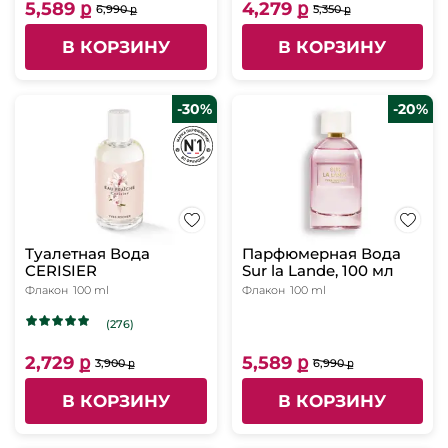
5,589 ք
4,279 ք
6,990 ք
5,350 ք
В КОРЗИНУ
В КОРЗИНУ
-30%
-20%
Туалетная Вода
Парфюмерная Вода
CERISIER
Sur la Lande, 100 мл
Флакон
100 ml
Флакон
100 ml
(276)
2,729 ք
5,589 ք
3,900 ք
6,990 ք
В КОРЗИНУ
В КОРЗИНУ