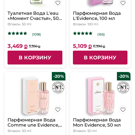
Туалетная Вода L'eau
Парфюмерная Вода
«Момент Счастья», 50
L'Evidence, 100 мл
мл
Флакон
50 ml
Флакон
100 ml
(1018)
(165)
3,469 ք
5,109 ք
5,350 ք
6,390 ք
В КОРЗИНУ
В КОРЗИНУ
-20%
-20%
Парфюмерная Вода
Парфюмерная Вода
Comme une Evidence,
Mon Evidence, 50 мл
50 мл
Флакон
50 ml
Флакон
50 ml