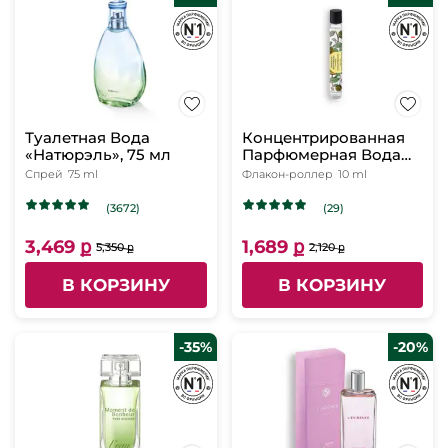
Туалетная Вода
Концентрированная
«Натюрэль», 75 мл
Парфюмерная Вода
Ondes Positives, 10 мл
Спрей
75 ml
Флакон-роллер
10 ml
(3672)
(29)
3,469 ք
1,689 ք
5,350 ք
2,120 ք
В КОРЗИНУ
В КОРЗИНУ
-35%
-20%