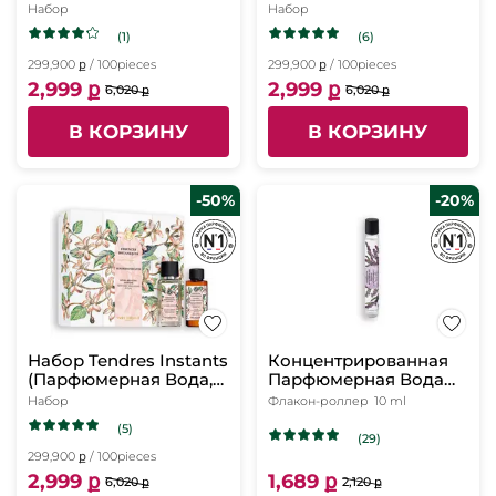
50 мл, Массажное
50 мл, Массажное
Набор
Набор
Масло для Тела, 50
Масло для Тела, 50
(1)
(6)
мл)
мл)
299,900 ք / 100pieces
299,900 ք / 100pieces
2,999 ք
2,999 ք
6,020 ք
6,020 ք
В КОРЗИНУ
В КОРЗИНУ
-50%
-20%
Набор Tendres Instants
Концентрированная
(Парфюмерная Вода,
Парфюмерная Вода
50 мл, Массажное
Calme Absolu, 10 мл
Набор
Флакон-роллер
10 ml
Масло для Тела, 50
(5)
мл)
(29)
299,900 ք / 100pieces
2,999 ք
1,689 ք
6,020 ք
2,120 ք