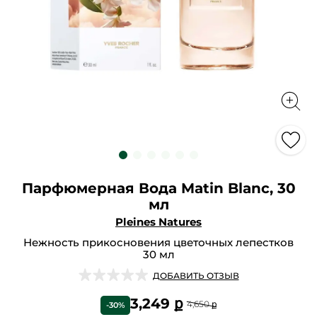
Парфюмерная Вода Matin Blanc, 30
мл
Pleines Natures
Нежность прикосновения цветочных лепестков
30 мл
★★★★★
★★★★★
ДОБАВИТЬ ОТЗЫВ
Нет
оценки
3,249 ք
4,650 ք
-30%
Парфюмерная
Вода