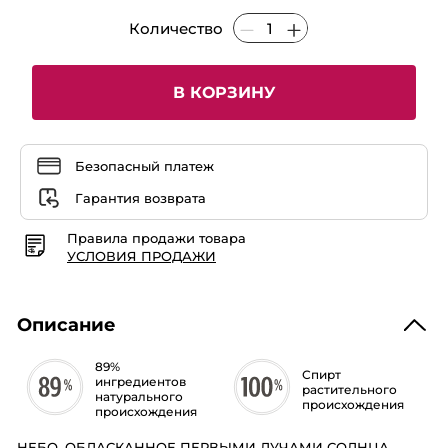
Matin
Количество
Blanc,
30
мл
В КОРЗИНУ
Безопасный платеж
Гарантия возврата
Правила продажи товара
УСЛОВИЯ ПРОДАЖИ
Описание
89%
Спирт
ингредиентов
растительного
натурального
происхождения
происхождения
НЕБО, ОБЛАСКАННОЕ ПЕРВЫМИ ЛУЧАМИ СОЛНЦА