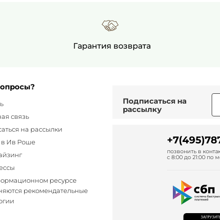
Гарантия возврата
вопросы?
Подписаться
на
ь
рассылку
ая связь
аться на рассылки
+7(495)78
 в Ив Роше
позвонить в конт
айзинг
с 8:00 до 21:00 п
ессы
формационном ресурсе
яются рекомендательные
огии