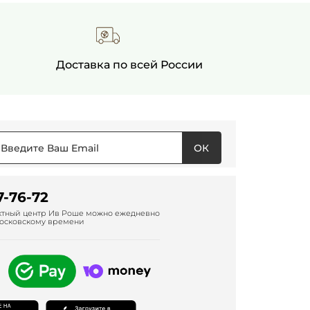
Доставка по всей России
ОК
7-76-72
актный центр Ив Роше можно ежедневно
о московскому времени