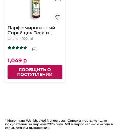
Парфюмированный
Спрей для Тела и
Волос «Олива &
Флакон
100 ml
Петигрен», 100мл
(41)
1,049 ք
СООБЩИТЬ О
ПОСТУПЛЕНИИ
* Источник: Worldpanel Numerator. Совокупность женщин
покупателей за период 2025 года. №1 в персональном уходе в
стоимостном выражении.