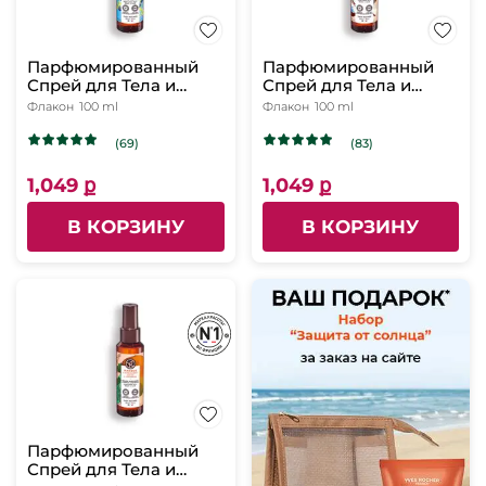
Парфюмированный
Парфюмированный
Спрей для Тела и
Спрей для Тела и
Волос «Морские
Волос «Кокосовый
Флакон
100 ml
Флакон
100 ml
Водоросли & Морской
Орех», 100мл
Фенхель», 100мл
(69)
(83)
1,049 ք
1,049 ք
В КОРЗИНУ
В КОРЗИНУ
Парфюмированный
Спрей для Тела и