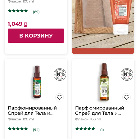
Волос «Манго &
Флакон
100 ml
Кориандр», 100мл
(89)
1,049 ք
В КОРЗИНУ
Парфюмированный
Парфюмированный
Спрей для Тела и
Спрей для Тела и
Волос «Бурбонская
Волос «Лимонная
Флакон
100 ml
Флакон
100 ml
Ваниль», 100мл
Вербена & Цветок
Ромашки», 100 мл
(94)
(1)