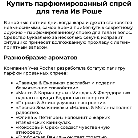
Купить парфюмированный спрей
для тела Ив Роше
В знойные летние дни, когда жара и духота становятся
невыносимыми, самое время прибегнуть к секретному
оружию – парфюмированному спрею для тела и волос.
Средство буквально за несколько секунд исправит
ситуацию: принесет долгожданную прохладу с легким
приятным запахом.
Разнообразие ароматов
Компания Yves Rocher разработала богатую палитру
парфюмированных спреев:
«Лаванда & Ежевика» расслабит и подарит
безмятежное спокойствие.
«Манго & Кориандр» и «Миндаль & Флердоранж»
надолго зарядят бодростью и энергией.
«Персик & Анис» улучшит настроение.
«Лесная Земляника» и «Малина & Мята» наполнят
радостью.
«Олива & Петигрен» напомнит о жарких
итальянских каникулах.
«Кокосовый Орех» создаст чувственную
атмосферу.
«Бурбонская Ваниль» окутает страстью.