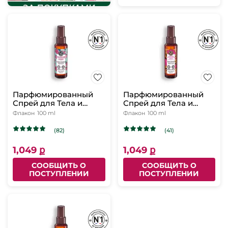
Парфюмированный
Парфюмированный
Спрей для Тела и
Спрей для Тела и
Волос «Малина &
Волос «Аргания &
Флакон
100 ml
Флакон
100 ml
Перечная Мята»,
Роза», 100мл
100мл
(82)
(41)
1,049 ք
1,049 ք
СООБЩИТЬ О
СООБЩИТЬ О
ПОСТУПЛЕНИИ
ПОСТУПЛЕНИИ