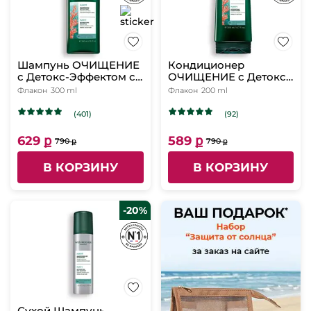
Шампунь ОЧИЩЕНИЕ
Кондиционер
c Детокс-Эффектом с
ОЧИЩЕНИЕ c Детокс-
Макроводорослями
Эффектом с
Флакон
300 ml
Флакон
200 ml
БИО - Для
Макроводорослями
нормальных и жирных
БИО - Для
(401)
(92)
волос, 300 мл
нормальных и жирных
волос, 200 мл
629 ք
589 ք
790 ք
790 ք
В КОРЗИНУ
В КОРЗИНУ
-20%
Сухой Шампунь