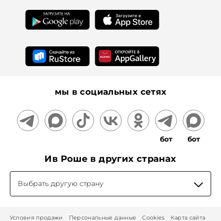
Для прессы
Подарочные сертификаты
На информационном ресурсе применяются
рекомендательные технологии
мы в социальных сетях
бот
бот
Ив Роше в других странах
Выбрать другую страну
Условия продажи
Персональные данные
Cookies
Карта сайта