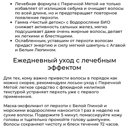
Лечебная формула с Перечной Мятой не только
избавляет от излишков себума и очищает волосы
по всей длине, но и предотвращает повторное
появление перхоти.
Гамма «Чистый детокс» с Водорослями БИО
снижает активность сальных желез, мягко
подсушивает даже очень жирные волосы, делает
их легкими и блестящими.
Ослабленным, уставшим от перхоти волосам
придаст энергию и силу мягкий шампунь с Агавой
и Белым Люпином.
Ежедневный уход с лечебным
эффектом
Для тех, кому важно привести волосы в порядок как
можно скорее, рекомендуем лосьон-уход с Перечной
Мятой: легкое средство с флюидной нелипкой
текстурой устраняет перхоть уже с первого
применения.
Маска-эксфолиант от перхоти с Белой Глиной и
морскими водорослями наносится 1 раз в неделю на
сухие волосы. Подержите 5 минут, помассируйте кожу
головы и тщательно промойте голову шампунем.
Волосы сохраняют чистоту и блеск течение 72 часов.