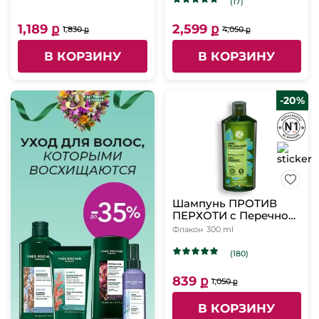
(17)
жирных волос, 200 мл
волос, 195 мл
1,189 ք
2,599 ք
1,830 ք
4,050 ք
В КОРЗИНУ
В КОРЗИНУ
-20%
Шампунь ПРОТИВ
ПЕРХОТИ с Перечной
Мятой БИО - Без
Флакон
300 ml
Сульфатов - Для
волос, склонных к
(180)
перхоти, 300мл
839 ք
1,050 ք
В КОРЗИНУ