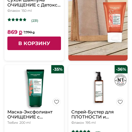
ОЧИЩЕНИЕ c Детокс-
Эффектом с
Флакон
150 ml
Макроводорослями
БИО - Для
(231)
нормальных и жирных
волос, 150 мл
869 ք
1,090 ք
В КОРЗИНУ
-35%
-36%
Маска-Эксфолиант
Спрей-Бустер для
ОЧИЩЕНИЕ с
ПЛОТНОСТИ и
Макроводорослями
ПРОТИВ ВЫПАДЕНИЯ
Тюбик
200 ml
Флакон
195 ml
БИО для Кожи Головы
ВОЛОС - Для
- Для нормальных и
ослабленных, тонких