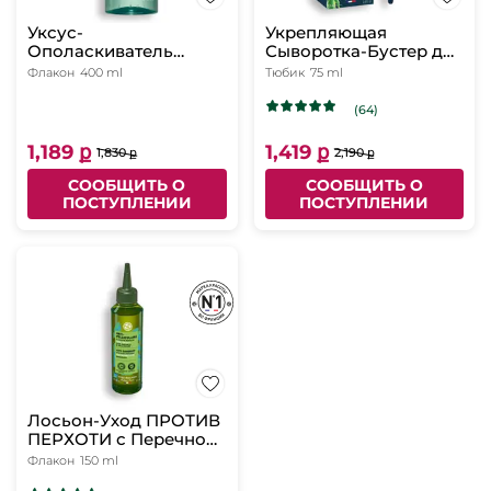
Уксус-
Укрепляющая
Ополаскиватель
Сыворотка-Бустер для
ОЧИЩЕНИЕ с Детокс-
Кожи Головы с
Флакон
400 ml
Тюбик
75 ml
Эффектом с
Женьшенем - Для
Макроводорослями
ослабленных и
(64)
БИО - Для
лишенных плотности
нормальных и жирных
волос, 75мл
1,189 ք
1,419 ք
1,830 ք
2,190 ք
волос, 400 мл
СООБЩИТЬ О
СООБЩИТЬ О
ПОСТУПЛЕНИИ
ПОСТУПЛЕНИИ
Лосьон-Уход ПРОТИВ
ПЕРХОТИ с Перечной
Мятой БИО - Для кожи
Флакон
150 ml
головы, склонной к