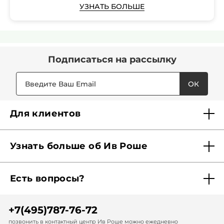
УЗНАТЬ БОЛЬШЕ
Подписаться
на рассылку
ОК
Для клиентов
Доставка
Узнать больше об Ив Роше
Карта Мерси
Кто мы?
Акции и скидки
Есть вопросы?
Наши обязательства
Отследить заказ
Помощь
Советы красоты
Найти бутик рядом
+7(495)787-76-72
Обратная связь
Диагностика волос
Записаться в спа-салон
позвонить в контактный центр Ив Роше можно ежедневно