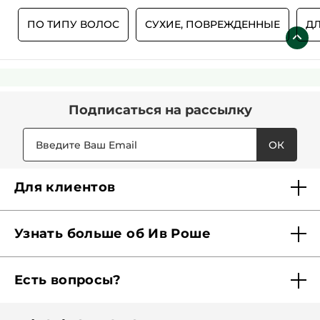
Ю
ПО ТИПУ ВОЛОС
СУХИЕ, ПОВРЕЖДЕННЫЕ
ДЛ
Подписаться
на рассылку
ОК
Для клиентов
Доставка
Узнать больше об Ив Роше
Карта Мерси
Кто мы?
Акции и скидки
Есть вопросы?
Наши обязательства
Отследить заказ
Помощь
Советы красоты
Найти бутик рядом