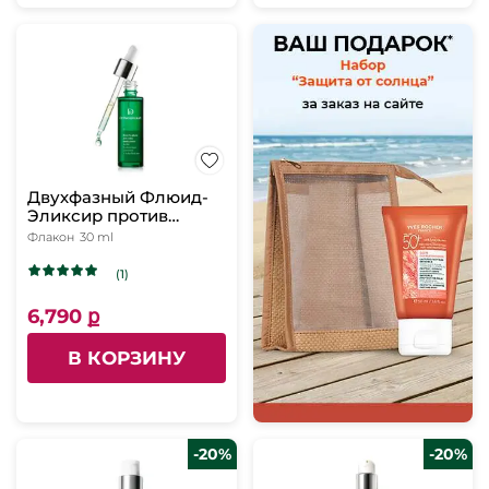
Двухфазный Флюид-
Эликсир против
Морщин, 30 мл
Флакон
30 ml
(1)
6,790 ք
В КОРЗИНУ
-20%
-20%