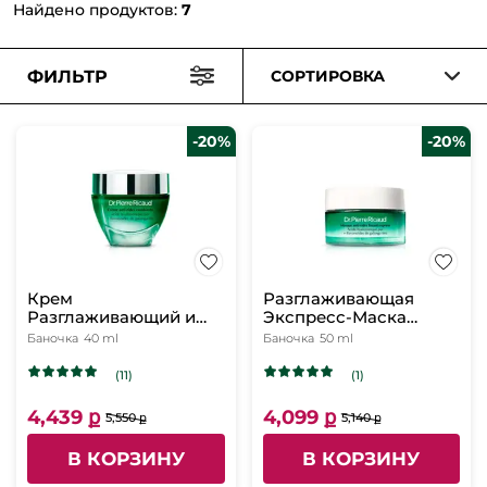
Найдено продуктов:
7
ФИЛЬТР
СОРТИРОВКА
-20%
-20%
Крем
Разглаживающая
Разглаживающий и
Экспресс-Маска
Заполняющий
против Морщин, 50 мл
Баночка
40 ml
Баночка
50 ml
Морщины, 40 мл
(11)
(1)
4,439 ք
4,099 ք
5,550 ք
5,140 ք
В КОРЗИНУ
В КОРЗИНУ