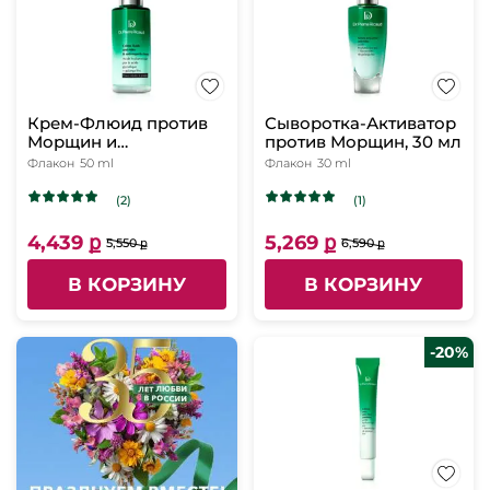
Крем-Флюид против
Сыворотка-Активатор
Морщин и
против Морщин, 30 мл
Несовершенств, 50 мл
Флакон
50 ml
Флакон
30 ml
(2)
(1)
4,439 ք
5,269 ք
5,550 ք
6,590 ք
В КОРЗИНУ
В КОРЗИНУ
-20%