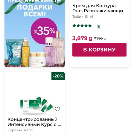
Крем для Контура
Глаз Разглаживающий
и Заполняющий
Тюбик
15 ml
Морщины, 15 мл
(1)
3,879 ք
4,850 ք
В КОРЗИНУ
-20%
Концентрированный
Интенсивный Курс с 4
Формами
Коробка
40 ml