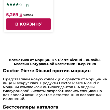
Гиалуроновой
Кислоты - Флюид
(3)
против морщин и для
защиты от стресса -
5,269 ք
6,590 ք
для лица и шеи, 4 х 10
мл
В КОРЗИНУ
Косметика от морщин Dr. Pierre Ricaud – онлайн-
магазин натуральной косметики Пьер Рико
Doctor Pierre Ricaud против морщин
Представляем новую коллекцию средств от морщин на
лице и вокруг глаз. Продукты Doctor Pierre Ricaud с
мощным комплексом антиоксидантов и 4 видами
гиалуроновой кислоты разрабатывались специально
для зрелой кожи, с учетом естественных возрастных
изменений.
Бестселлеры каталога