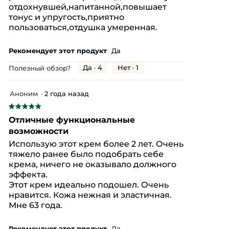
** Тест in vivo.
отдохнувшей,напитанной,повышает
Формат :
Баночка
тонус и упругость,приятно
пользоваться,отдушка умеренная.
Код продукта: 13836
Рекомендует этот продукт
Да
Да ·
4
Нет ·
1
Полезный обзор?
Аноним
·
2 года назад
★★★★★
★★★★★
5
Отличные функциональные
из
возможности
5
Использую этот крем более 2 лет. Очень
звезд.
тяжело ранее было подобрать себе
крема, ничего не оказывало должного
эффекта.
Этот крем идеально подошел. Очень
нравится. Кожа нежная и эластичная.
Мне 63 года.
Рекомендует этот продукт
Да