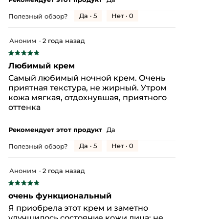
Да ·
5
Нет ·
0
Полезный обзор?
Аноним
·
2 года назад
★★★★★
★★★★★
5
Любимый крем
из
Самый любимый ночной крем. Очень
5
приятная текстура, не жирный. Утром
звезд.
кожа мягкая, отдохнувшая, приятного
оттенка
Рекомендует этот продукт
Да
Да ·
5
Нет ·
0
Полезный обзор?
Аноним
·
2 года назад
★★★★★
★★★★★
5
очень функциональный
из
Я приобрела этот крем и заметно
5
улучшилось состояние кожи лица: не