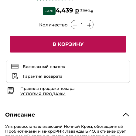
5
из
4,439 ք
5,550 ք
-20%
5
звезд.
Читать
Количество
отзывы
Ультравосстанавливающий
Ночной
Крем,
40
В КОРЗИНУ
мл
Безопасный платеж
Гарантия возврата
Правила продажи товара
УСЛОВИЯ ПРОДАЖИ
Описание
Ультравосстанавливающий Ночной Крем, обогащенный
Пробиотиками и микроРНК Лаванды БИО, активизирует