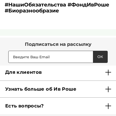
#НашиОбязательства #ФондИвРоше
#Биоразнообразие
Подписаться
на рассылку
ОК
Для клиентов
Доставка
Узнать больше об Ив Роше
Карта Мерси
Кто мы?
Акции и скидки
Есть вопросы?
Наши обязательства
Отследить заказ