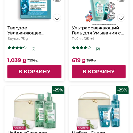
Твердое
Ультраосвежающий
Увлажняющее
Гель для Умывания с
Очищающее Средство
Микроводорослями,
Брусок
75 g
Тюбик
125 ml
для Лица - Для всех
125 мл
типов кожи, 75 г
(2)
(2)
1,039 ք
619 ք
1,390 ք
890 ք
В КОРЗИНУ
В КОРЗИНУ
-25%
-25%
Набор «Свежесть
Набор «Супер