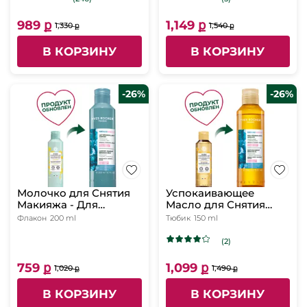
989 ք
1,149 ք
1,330 ք
1,540 ք
В КОРЗИНУ
В КОРЗИНУ
-26%
-26%
Молочко для Снятия
Успокаивающее
Макияжа - Для
Масло для Снятия
чувствительной кожи,
Макияжа - Для
Флакон
200 ml
Тюбик
150 ml
200 мл
чувствительной кожи,
150 мл
(2)
759 ք
1,099 ք
1,020 ք
1,490 ք
В КОРЗИНУ
В КОРЗИНУ