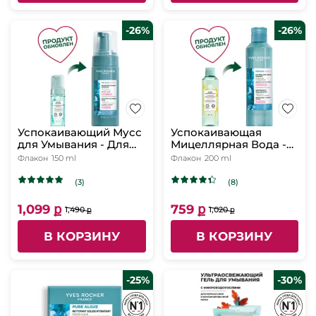
-26%
-26%
Успокаивающий Мусс
Успокаивающая
для Умывания - Для
Мицеллярная Вода -
чувствительной кожи,
Для чувствительной
Флакон
150 ml
Флакон
200 ml
150 мл
кожи, 200 мл
(3)
(8)
1,099 ք
759 ք
1,490 ք
1,020 ք
В КОРЗИНУ
В КОРЗИНУ
-25%
-30%