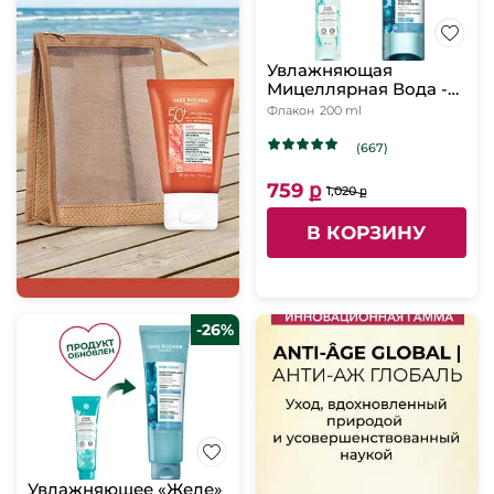
Увлажняющая
Мицеллярная Вода -
Для всех типов кожи,
Флакон
200 ml
200 мл
(667)
759 ք
1,020 ք
В КОРЗИНУ
-26%
Увлажняющее «Желе»