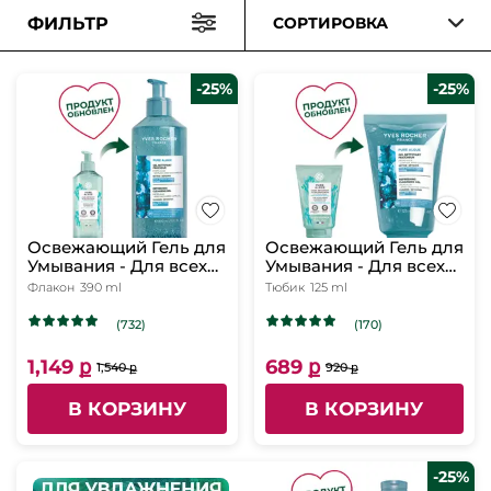
ФИЛЬТР
СОРТИРОВКА
-25%
-25%
Освежающий Гель для
Освежающий Гель для
Умывания - Для всех
Умывания - Для всех
типов кожи, 390 мл
типов кожи, 125 мл
Флакон
390 ml
Тюбик
125 ml
(732)
(170)
1,149 ք
689 ք
1,540 ք
920 ք
В КОРЗИНУ
В КОРЗИНУ
-25%