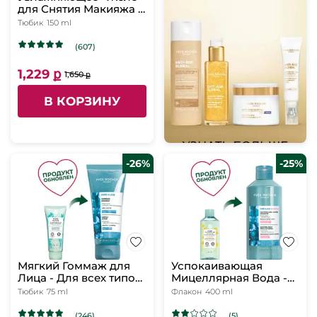
для Снятия Макияжа -
Для всех типов кожи,
Тюбик
150 ml
150 мл
(607)
1,229 ք
1,650 ք
В КОРЗИНУ
-26%
-25%
Мягкий Гоммаж для
Успокаивающая
Лица - Для всех типов
Мицеллярная Вода -
кожи, 75 мл
Для чувствительной
Тюбик
75 ml
Флакон
400 ml
кожи, 400 мл
(246)
(5)