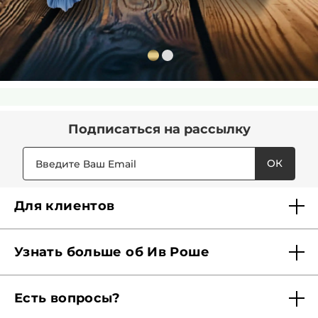
Подписаться
на рассылку
ОК
Для клиентов
Доставка
Узнать больше об Ив Роше
Карта Мерси
Кто мы?
Акции и скидки
Есть вопросы?
Наши обязательства
Отследить заказ