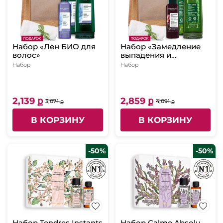
Набор «Лен БИО для
Набор «Замедление
волос»
выпадения и
укрепление волос»
Набор
Набор
2,139 ք
2,859 ք
3,071 ք
4,091 ք
В КОРЗИНУ
В КОРЗИНУ
-50%
-50%
Набор Tendres Instants
Набор Calme Absolu