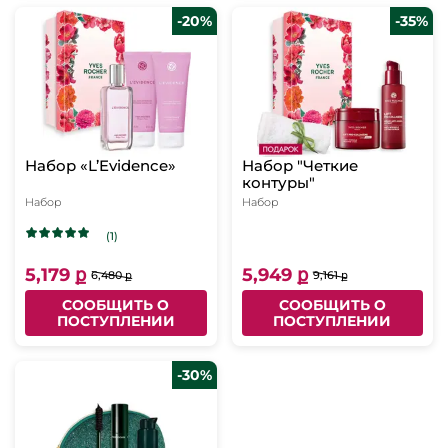
-20%
-35%
Набор «L’Evidence»
Набор "Четкие
контуры"
Набор
Набор
(1)
5,179 ք
5,949 ք
6,480 ք
9,161 ք
СООБЩИТЬ О
СООБЩИТЬ О
ПОСТУПЛЕНИИ
ПОСТУПЛЕНИИ
-30%