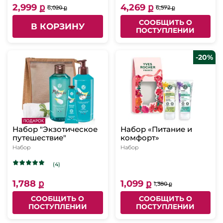
2,999 ք
4,269 ք
6,020 ք
6,572 ք
СООБЩИТЬ О
В КОРЗИНУ
ПОСТУПЛЕНИИ
-20%
Набор "Экзотическое
Набор «Питание и
путешествие"
комфорт»
Набор
Набор
(4)
1,788 ք
1,099 ք
1,380 ք
СООБЩИТЬ О
СООБЩИТЬ О
ПОСТУПЛЕНИИ
ПОСТУПЛЕНИИ