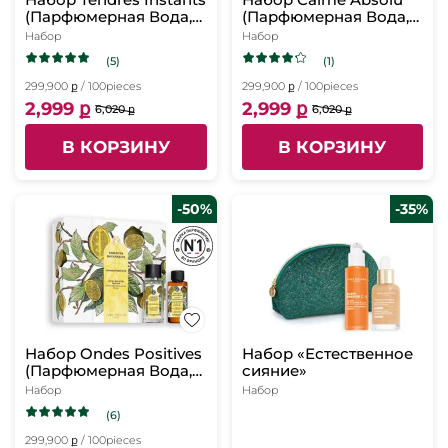
(Парфюмерная Вода,
(Парфюмерная Вода,
50 мл, Массажное
50 мл, Массажное
Набор
Набор
Масло для Тела, 50
Масло для Тела, 50
(5)
(1)
мл)
мл)
299,900 ք / 100pieces
299,900 ք / 100pieces
2,999 ք
2,999 ք
6,020 ք
6,020 ք
В КОРЗИНУ
В КОРЗИНУ
-50%
-35%
Набор Ondes Positives
Набор «Естественное
(Парфюмерная Вода,
сияние»
50 мл, Массажное
Набор
Набор
Масло для Тела, 50
(6)
мл)
299,900 ք / 100pieces